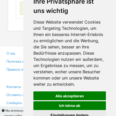
Ihre Privatsphäre ist
Нет данных
uns wichtig
Diese Website verwendet Cookies
und Targeting Technologien, um
Ihnen ein besseres Internet-Erlebnis
zu ermöglichen und die Werbung,
die Sie sehen, besser an Ihre
Bedürfnisse anzupassen. Diese
О нас
Партнерам
Technologien nutzen wir außerdem,
Политика конфиденциальности
Инвесторам
um Ergebnisse zu messen, um zu
Правила пользования
Пресса
verstehen, woher unsere Besucher
Медиа
kommen oder um unsere Website
weiter zu entwickeln.
Контакты
Facebook
Оставить отзыв
Twitter
Alle akzeptieren
Сообщить об ошибке
YouTube
Ich lehne ab
Google+
Мы используем cookies для того, чтобы Вы могли использовать весь функционал
Einstellungen ändern
нашего сайта. На
этой странице
Вы сможете узнать подробности и, при желании,