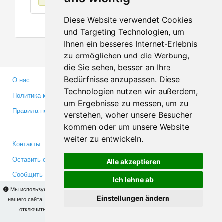
Diese Website verwendet Cookies
und Targeting Technologien, um
Ihnen ein besseres Internet-Erlebnis
zu ermöglichen und die Werbung,
die Sie sehen, besser an Ihre
Bedürfnisse anzupassen. Diese
О нас
Партнерам
Technologien nutzen wir außerdem,
Политика конфиденциальности
Инвесторам
um Ergebnisse zu messen, um zu
Правила пользования
Пресса
verstehen, woher unsere Besucher
Медиа
kommen oder um unsere Website
weiter zu entwickeln.
Контакты
Facebook
Оставить отзыв
Twitter
Alle akzeptieren
Сообщить об ошибке
YouTube
Ich lehne ab
Google+
Мы используем cookies для того, чтобы Вы могли использовать весь функционал
Einstellungen ändern
нашего сайта. На
этой странице
Вы сможете узнать подробности и, при желании,
отключить использование cookies. Продолжая пользоваться сайтом, Вы
Makis
© Copyright 2026
подтверждаете свое согласие.
OK