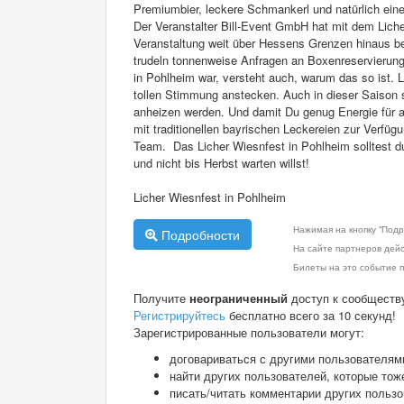
Premiumbier, leckere Schmankerl und natürlich eine 
Der Veranstalter Bill-Event GmbH hat mit dem Licher
Veranstaltung weit über Hessens Grenzen hinaus be
trudeln tonnenweise Anfragen an Boxenreservierung
in Pohlheim war, versteht auch, warum das so ist.
tollen Stimmung anstecken. Auch in dieser Saison s
anheizen werden. Und damit Du genug Energie für al
mit traditionellen bayrischen Leckereien zur Verfü
Team. Das Licher Wiesnfest in Pohlheim solltest du
und nicht bis Herbst warten willst!
Licher Wiesnfest in Pohlheim
Нажимая на кнопку "Подр
Подробности
На сайте партнеров дей
Билеты на это событие п
Получите
неограниченный
доступ к сообществ
Регистрируйтесь
бесплатно всего за 10 секунд!
Зарегистрированные пользователи могут:
договариваться с другими пользователям
найти других пользователей, которые тож
писать/читать комментарии других польз