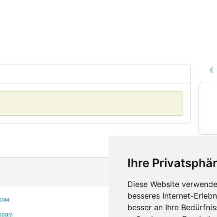
Ihre Privatsphär
Diese Website verwendet
besseres Internet-Erleb
рам
Контакты
besser an Ihre Bedürfni
орам
Оставить отзыв