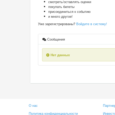
смотреть/оставлять оценки
покупать билеты
присоединиться к событию
и много другое!
Уже зарегистрированы?
Войдите в систему!
Сообщения
Нет данных
О нас
Партне
Политика конфиденциальности
Инвест