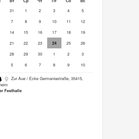
н
Вт
Ср
Чт
Пт
Сб
Вс
0
31
1
2
3
4
5
7
8
9
10
11
12
3
14
15
16
17
18
19
0
21
22
23
24
25
26
7
28
29
30
1
2
3
5
6
7
8
9
10
Zur Aue / Ecke Germaniastraße, 35415,
heim
er Festhalle