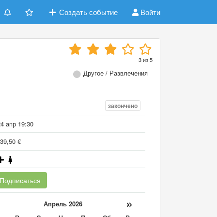
Создать событие
Войти
3
из
5
n
Другое / Развлечения
закончено
4 апр 19:30
39,50 €
Подписаться
«
»
Апрель 2026