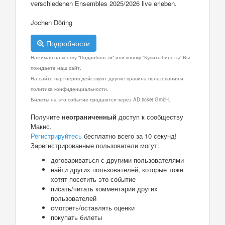
verschiedenen Ensembles 2025/2026 live erleben.
Jochen Döring
Подробности
Нажимая на кнопку "Подробности" или кнопку "Купить билеты" Вы
покидаете наш сайт.
На сайте партнеров действуют другие правила пользования и
политика конфиденциальности.
Билеты на это событие продаются через AD ticket GmbH.
Получите
неограниченный
доступ к сообществу
Макис.
Регистрируйтесь
бесплатно всего за 10 секунд!
Зарегистрированные пользователи могут:
договариваться с другими пользователями
найти других пользователей, которые тоже
хотят посетить это событие
писать/читать комментарии других
пользователей
смотреть/оставлять оценки
покупать билеты