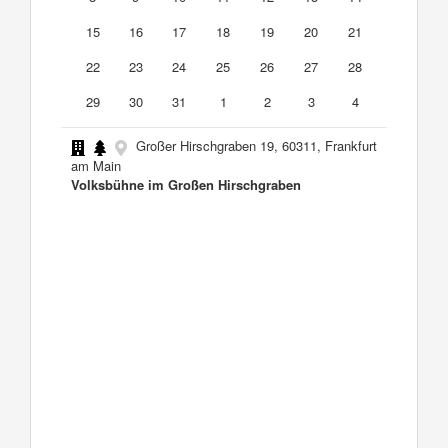
15
16
17
18
19
20
21
22
23
24
25
26
27
28
29
30
31
1
2
3
4
Großer Hirschgraben 19, 60311, Frankfurt
am Main
Volksbühne im Großen Hirschgraben