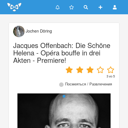
Update cookies preferences
Jochen Döring
Jacques Offenbach: Die Schöne
Helena - Opéra bouffe in drei
Akten - Premiere!
3
из
5
Посмеяться / Развлечения