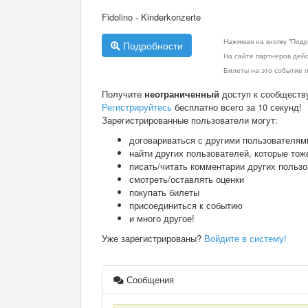
Fidolino - Kinderkonzerte
Нажимая на кнопку "Подр
Подробности
На сайте партнеров дей
Билеты на это событие п
Получите
неограниченный
доступ к сообществ
Регистрируйтесь
бесплатно всего за 10 секунд!
Зарегистрированные пользователи могут:
договариваться с другими пользователям
найти других пользователей, которые тож
писать/читать комментарии других польз
смотреть/оставлять оценки
покупать билеты
присоединиться к событию
и много другое!
Уже зарегистрированы?
Войдите в систему!
Сообщения