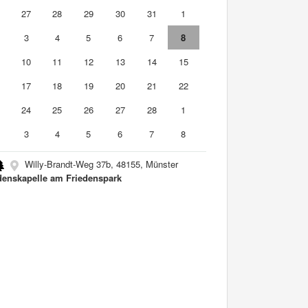
6
27
28
29
30
31
1
3
4
5
6
7
8
10
11
12
13
14
15
6
17
18
19
20
21
22
3
24
25
26
27
28
1
3
4
5
6
7
8
Willy-Brandt-Weg 37b, 48155, Münster
denskapelle am Friedenspark