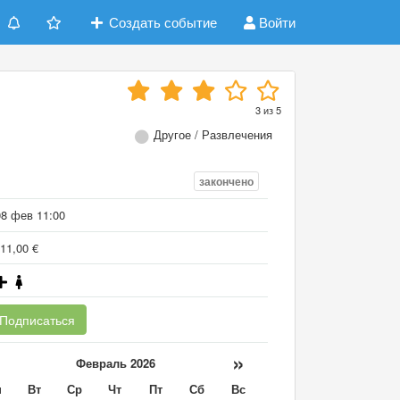
Создать событие
Войти
3
из
5
Другое / Развлечения
закончено
08 фев 11:00
11,00 €
Подписаться
«
»
Февраль 2026
н
Вт
Ср
Чт
Пт
Сб
Вс