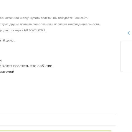
обности" или кнопку "Купить билеты" Вы покидаете наш сайт.
ствуют другие правила пользования и политика конфиденциальности.
родаются через AD ticket GmbH.
у Макис.
и
е хотят посетить это событие
ователей