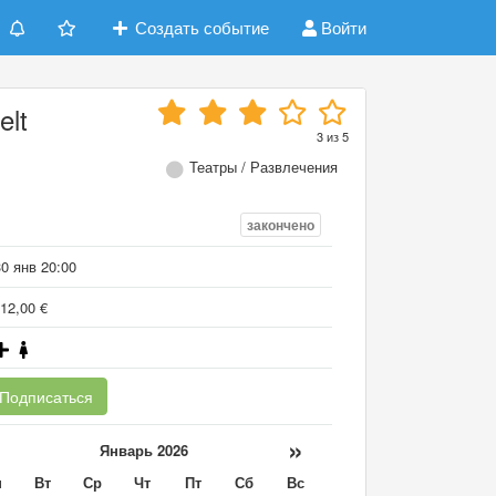
Создать событие
Войти
elt
3
из
5
Театры / Развлечения
закончено
0 янв 20:00
12,00 €
Подписаться
«
»
Январь 2026
н
Вт
Ср
Чт
Пт
Сб
Вс