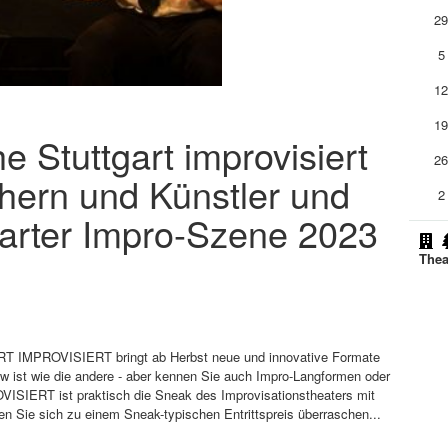
2
5
1
1
he Stuttgart improvisiert
2
chern und Künstler und
2
garter Impro-Szene 2023
Thea
RT IMPROVISIERT bringt ab Herbst neue und innovative Formate
w ist wie die andere - aber kennen Sie auch Impro-Langformen oder
IERT ist praktisch die Sneak des Improvisationstheaters mit
en Sie sich zu einem Sneak-typischen Entrittspreis überraschen...