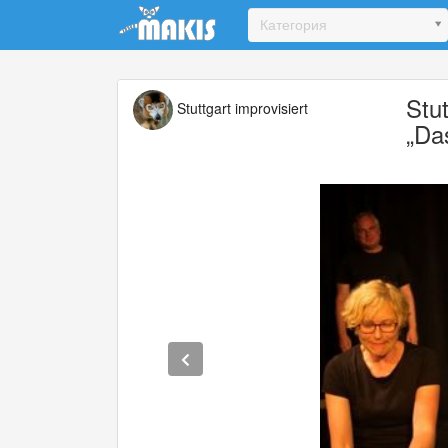
Update cookies preferences
Категория
Stut
Stuttgart improvisiert
„Da