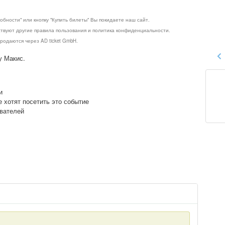
обности" или кнопку "Купить билеты" Вы покидаете наш сайт.
ствуют другие правила пользования и политика конфиденциальности.
родаются через AD ticket GmbH.
у Макис.
и
е хотят посетить это событие
ователей