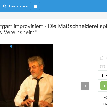
Показать все
tgart improvisiert - Die Maßschneiderei spi
s Vereinsheim“
3
П