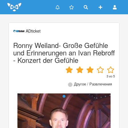
Update cookies preferences
ADticket
Ronny Weiland- Große Gefühle
und Erinnerungen an Ivan Rebroff
- Konzert der Gefühle
3
из
5
Другое / Развлечения