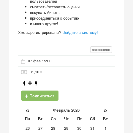
пользователей
смотреть/оставлять оценки
покупать билеты
присоединиться к событию
и много другое!
Уже зарегистрированы?
Войдите в систему!
закончено
07 фев 15:00
31,10 €
Подписаться
«
»
Февраль 2026
Пн
Вт
Ср
Чт
Пт
Сб
Вс
26
27
28
29
30
31
1