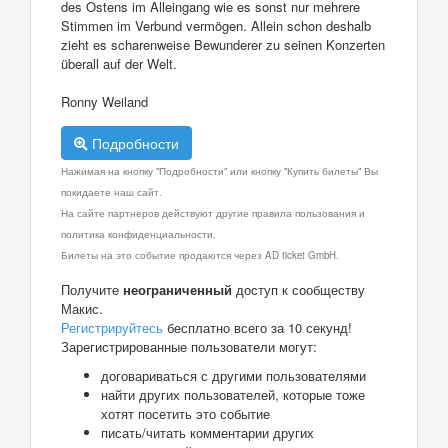
des Ostens im Alleingang wie es sonst nur mehrere
Stimmen im Verbund vermögen. Allein schon deshalb
zieht es scharenweise Bewunderer zu seinen Konzerten
überall auf der Welt.
Ronny Weiland
Подробности
Нажимая на кнопку "Подробности" или кнопку "Купить билеты" Вы
покидаете наш сайт.
На сайте партнеров действуют другие правила пользования и
политика конфиденциальности.
Билеты на это событие продаются через AD ticket GmbH.
Получите
неограниченный
доступ к сообществу
Макис.
Регистрируйтесь
бесплатно всего за 10 секунд!
Зарегистрированные пользователи могут:
договариваться с другими пользователями
найти других пользователей, которые тоже
хотят посетить это событие
писать/читать комментарии других