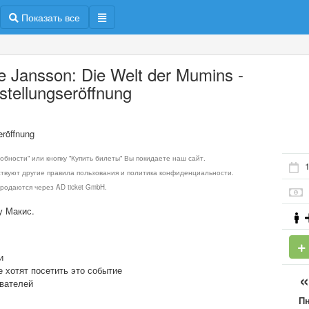
Показать все
e Jansson: Die Welt der Mumins -
stellungseröffnung
eröffnung
обности" или кнопку "Купить билеты" Вы покидаете наш сайт.
1
ствуют другие правила пользования и политика конфиденциальности.
родаются через AD ticket GmbH.
у Макис.
и
е хотят посетить это событие
ователей
П