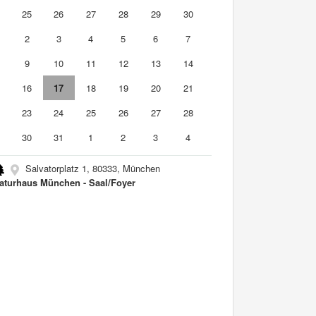
4
25
26
27
28
29
30
2
3
4
5
6
7
9
10
11
12
13
14
5
16
17
18
19
20
21
2
23
24
25
26
27
28
9
30
31
1
2
3
4
Salvatorplatz 1, 80333, München
raturhaus München - Saal/Foyer