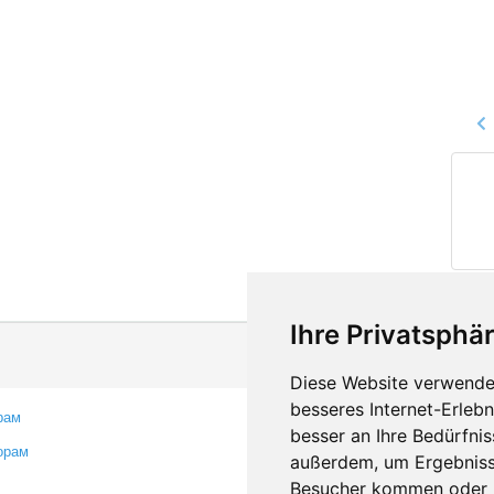
Ihre Privatsphär
Diese Website verwendet
besseres Internet-Erleb
рам
Контакты
besser an Ihre Bedürfni
орам
Оставить отзыв
außerdem, um Ergebniss
Сообщить об ошибке
Besucher kommen oder u