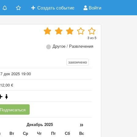
Создать событие
Войти
3
из
5
Другое / Развлечения
закончено
7 дек 2025 19:00
12,00 €
Подписаться
«
»
Декабрь 2025
н
Вт
Ср
Чт
Пт
Сб
Вс