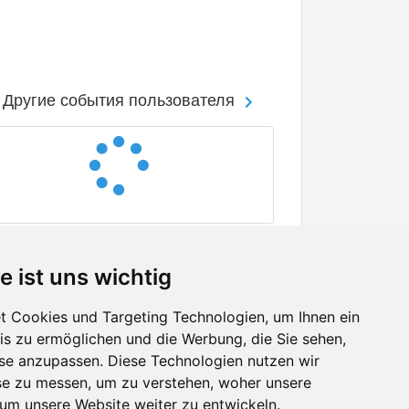
Другие события пользователя
e ist uns wichtig
 Cookies und Targeting Technologien, um Ihnen ein
nis zu ermöglichen und die Werbung, die Sie sehen,
Facebook
sse anzupassen. Diese Technologien nutzen wir
Twitter
e zu messen, um zu verstehen, woher unsere
YouTube
m unsere Website weiter zu entwickeln.