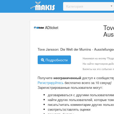
Update cookies preferences
Категория
Tov
ADticket
Aus
Tove Jansson: Die Welt der Mumins - Ausstellungs
Нажимая на кнопку "Подр
Подробности
На сайте партнеров дей
Билеты на это событие п
Получите
неограниченный
доступ к сообществ
Регистрируйтесь
бесплатно всего за 10 секунд!
Зарегистрированные пользователи могут:
договариваться с другими пользователям
найти других пользователей, которые тож
писать/читать комментарии других польз
смотреть/оставлять оценки