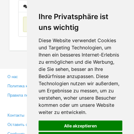
Сообщения
Ihre Privatsphäre ist
Нет данных
uns wichtig
Diese Website verwendet Cookies
und Targeting Technologien, um
Ihnen ein besseres Internet-Erlebnis
zu ermöglichen und die Werbung,
die Sie sehen, besser an Ihre
Bedürfnisse anzupassen. Diese
О нас
Партнерам
Technologien nutzen wir außerdem,
Политика конфиденциальности
Инвесторам
um Ergebnisse zu messen, um zu
Правила пользования
Пресса
verstehen, woher unsere Besucher
Медиа
kommen oder um unsere Website
weiter zu entwickeln.
Контакты
Facebook
Оставить отзыв
Twitter
Alle akzeptieren
Сообщить об ошибке
YouTube