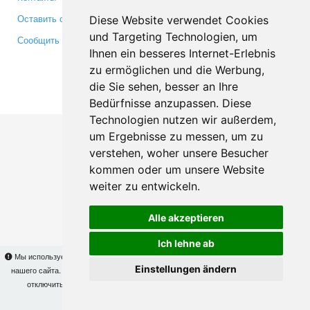
Оставить отзыв
Twitter
Diese Website verwendet Cookies
und Targeting Technologien, um
Сообщить об ошибке
YouTube
Ihnen ein besseres Internet-Erlebnis
Google+
zu ermöglichen und die Werbung,
die Sie sehen, besser an Ihre
Makis
© Copyright 2026
Bedürfnisse anzupassen. Diese
Technologien nutzen wir außerdem,
um Ergebnisse zu messen, um zu
verstehen, woher unsere Besucher
kommen oder um unsere Website
weiter zu entwickeln.
Alle akzeptieren
Ich lehne ab
Мы используем cookies для того, чтобы Вы могли использовать весь функционал
Einstellungen ändern
нашего сайта. На
этой странице
Вы сможете узнать подробности и, при желании,
отключить использование cookies. Продолжая пользоваться сайтом, Вы
подтверждаете свое согласие.
OK