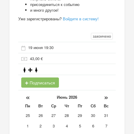
присоединиться к событию
и много другое!
Уже зарегистрированы?
Войдите в систему!
закончено
19 июня 19:30
43,00 €
Подписаться
«
»
Июнь 2026
Пн
Вт
Ср
Чт
Пт
Сб
Вс
25
26
27
28
29
30
31
1
2
3
4
5
6
7