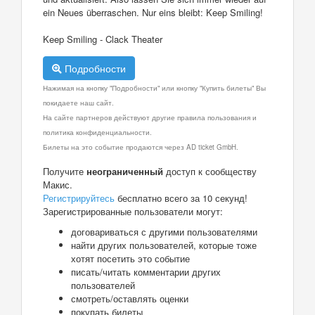
ein Neues überraschen. Nur eins bleibt: Keep Smiling!
Keep Smiling - Clack Theater
Подробности
Нажимая на кнопку "Подробности" или кнопку "Купить билеты" Вы
покидаете наш сайт.
На сайте партнеров действуют другие правила пользования и
политика конфиденциальности.
Билеты на это событие продаются через AD ticket GmbH.
Получите
неограниченный
доступ к сообществу
Макис.
Регистрируйтесь
бесплатно всего за 10 секунд!
Зарегистрированные пользователи могут:
договариваться с другими пользователями
найти других пользователей, которые тоже
хотят посетить это событие
писать/читать комментарии других
пользователей
смотреть/оставлять оценки
покупать билеты