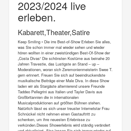
2023/2024 live
erleben.
Kabarett,Theater,Satire
Keep Smiling • Die irre Best-of-Show Erleben Sie alles,
was Sie schon immer mal wieder sehen und wieder
hören wollten in einer zweistündigen Best-Of-Show der
„Costa Divas“ Die schönsten Kostüme aus beinahe 20
Jahren Travestie, das Lustigste an Stand – up –
Moderationen, woran sich Zeremonienmeisterin Swee T.
gern erinnert. Freuen Sie sich auf beeindruckendste
musikalische Beiträge einer Male Diva. In diese Show
laden wir als Stargäste alternierend unsere Freunde
Taddeo Pellegrini aus Italien und Tayler Davis aus
Großbritannien die in internationalen
Musicalproduktionen auf größten Bühnen stehen.
Natürlich lässt es sich unser treuster Internetstar Frau
Schnückel nicht nehmen einen Gastauftritt zu
schenken, um ihre neuesten Erlebnisse zu
verkünden.Dieses Showerlebnis wird ständig verändert
und aktualisiert. Also lassen Sie sich immer wieder auf