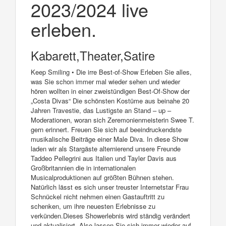
2023/2024 live
erleben.
Kabarett,Theater,Satire
Keep Smiling • Die irre Best-of-Show Erleben Sie alles,
was Sie schon immer mal wieder sehen und wieder
hören wollten in einer zweistündigen Best-Of-Show der
„Costa Divas“ Die schönsten Kostüme aus beinahe 20
Jahren Travestie, das Lustigste an Stand – up –
Moderationen, woran sich Zeremonienmeisterin Swee T.
gern erinnert. Freuen Sie sich auf beeindruckendste
musikalische Beiträge einer Male Diva. In diese Show
laden wir als Stargäste alternierend unsere Freunde
Taddeo Pellegrini aus Italien und Tayler Davis aus
Großbritannien die in internationalen
Musicalproduktionen auf größten Bühnen stehen.
Natürlich lässt es sich unser treuster Internetstar Frau
Schnückel nicht nehmen einen Gastauftritt zu
schenken, um ihre neuesten Erlebnisse zu
verkünden.Dieses Showerlebnis wird ständig verändert
und aktualisiert. Also lassen Sie sich immer wieder auf