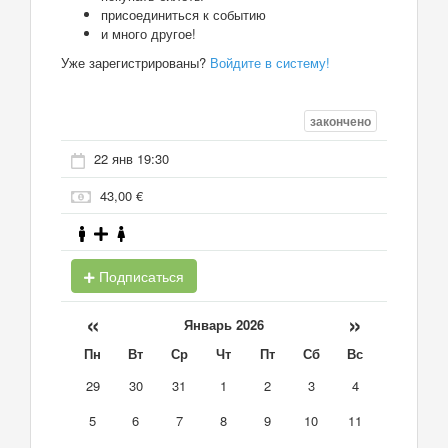
присоединиться к событию
и много другое!
Уже зарегистрированы?
Войдите в систему!
закончено
22 янв 19:30
43,00 €
Подписаться
«
»
Январь 2026
Пн
Вт
Ср
Чт
Пт
Сб
Вс
29
30
31
1
2
3
4
5
6
7
8
9
10
11