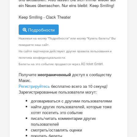
ein Neues überraschen. Nur eins bleibt: Keep Smiling!
Keep Smiling - Clack Theater
Подробности
Нажимая на кнопку "Подробности" или кнопку "Купить билеты" Вы
покидаете наш сайт.
На сайте партнеров действуют другие правила пользования и
политика конфиденциальности.
Билеты на это событие продаются через AD ticket GmbH.
Получите
неограниченный
доступ к сообществу
Макис.
Регистрируйтесь
бесплатно всего за 10 секунд!
Зарегистрированные пользователи могут:
договариваться с другими пользователями
найти других пользователей, которые тоже
хотят посетить это событие
писать/читать комментарии других
пользователей
смотреть/оставлять оценки
покупать билеты