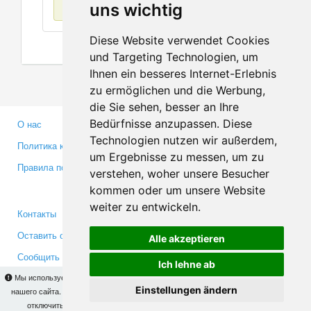
Нет данных
uns wichtig
Diese Website verwendet Cookies
und Targeting Technologien, um
Ihnen ein besseres Internet-Erlebnis
zu ermöglichen und die Werbung,
die Sie sehen, besser an Ihre
Bedürfnisse anzupassen. Diese
О нас
Партнерам
Technologien nutzen wir außerdem,
Политика конфиденциальности
Инвесторам
um Ergebnisse zu messen, um zu
Правила пользования
Пресса
verstehen, woher unsere Besucher
Медиа
kommen oder um unsere Website
weiter zu entwickeln.
Контакты
Facebook
Оставить отзыв
Twitter
Alle akzeptieren
Сообщить об ошибке
YouTube
Ich lehne ab
Google+
Мы используем cookies для того, чтобы Вы могли использовать весь функционал
Einstellungen ändern
нашего сайта. На
этой странице
Вы сможете узнать подробности и, при желании,
отключить использование cookies. Продолжая пользоваться сайтом, Вы