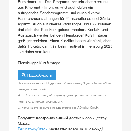
Euro dotiert ist. Das Programm besteht aber nicht nur
aus Kino und Filmen, es wird auch durch ein
aufregendes Sonderprogramm und durch diverse
Rahmenveranstaltungen für Filmschaffende und Gäste
ergänzt. Auch auf diverse Workshops und Exkursionen
darf sich das Publikum gefasst machen. Kontakt und
Austausch werden bei den Flensburger Kurzfilmtagen
groß geschrieben. Einen Kurzfilm haben wir nicht, aber
dafür Tickets, damit ihr beim Festival in Flensburg 2025
live dabei sein könnt.
Flensburger Kurzfilmtage
Подробности
Нажимая на кнопку "Подробности" или кнопку "Купить билеты" Вы
покидаете наш сайт.
На сайте партнеров действуют другие правила пользования и
политика конфиденциальности.
Билеты на это событие продаются через AD ticket GmbH.
Получите
неограниченный
доступ к сообществу
Макис.
Регистрируйтесь
бесплатно всего за 10 секунд!