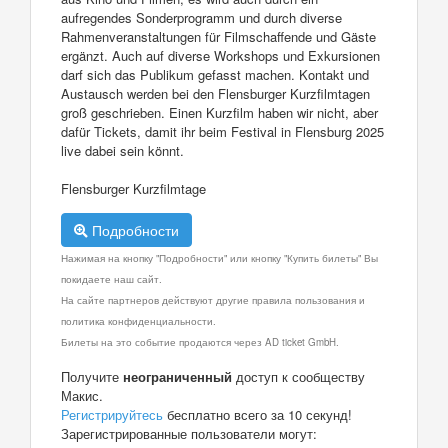
aufregendes Sonderprogramm und durch diverse
Rahmenveranstaltungen für Filmschaffende und Gäste
ergänzt. Auch auf diverse Workshops und Exkursionen
darf sich das Publikum gefasst machen. Kontakt und
Austausch werden bei den Flensburger Kurzfilmtagen
groß geschrieben. Einen Kurzfilm haben wir nicht, aber
dafür Tickets, damit ihr beim Festival in Flensburg 2025
live dabei sein könnt.
Flensburger Kurzfilmtage
Подробности
Нажимая на кнопку "Подробности" или кнопку "Купить билеты" Вы
покидаете наш сайт.
На сайте партнеров действуют другие правила пользования и
политика конфиденциальности.
Билеты на это событие продаются через AD ticket GmbH.
Получите
неограниченный
доступ к сообществу
Макис.
Регистрируйтесь
бесплатно всего за 10 секунд!
Зарегистрированные пользователи могут: