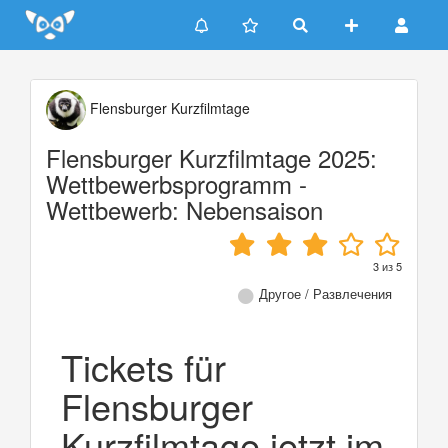
Update cookies preferences
Flensburger Kurzfilmtage
Flensburger Kurzfilmtage 2025:
Wettbewerbsprogramm -
Wettbewerb: Nebensaison
3
из
5
Другое / Развлечения
Tickets für
Flensburger
Kurzfilmtage jetzt im