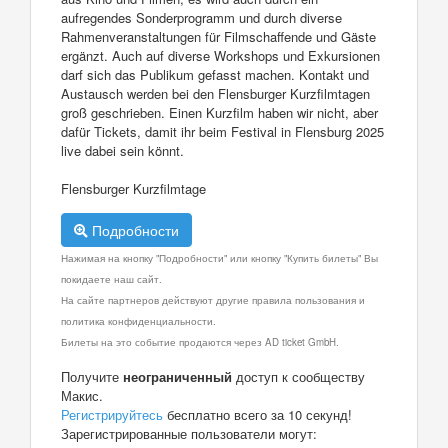
aufregendes Sonderprogramm und durch diverse
Rahmenveranstaltungen für Filmschaffende und Gäste
ergänzt. Auch auf diverse Workshops und Exkursionen
darf sich das Publikum gefasst machen. Kontakt und
Austausch werden bei den Flensburger Kurzfilmtagen
groß geschrieben. Einen Kurzfilm haben wir nicht, aber
dafür Tickets, damit ihr beim Festival in Flensburg 2025
live dabei sein könnt.
Flensburger Kurzfilmtage
Подробности
Нажимая на кнопку "Подробности" или кнопку "Купить билеты" Вы
покидаете наш сайт.
На сайте партнеров действуют другие правила пользования и
политика конфиденциальности.
Билеты на это событие продаются через AD ticket GmbH.
Получите
неограниченный
доступ к сообществу
Макис.
Регистрируйтесь
бесплатно всего за 10 секунд!
Зарегистрированные пользователи могут: