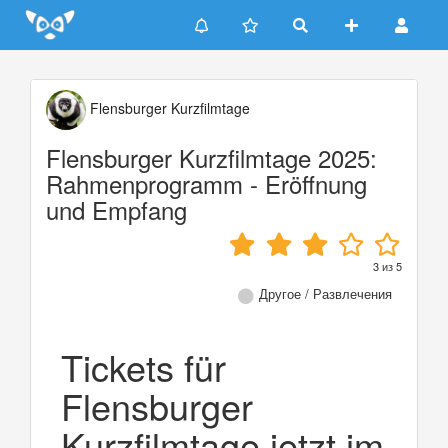
Update cookies preferences
Flensburger Kurzfilmtage
Flensburger Kurzfilmtage 2025:
Rahmenprogramm - Eröffnung
und Empfang
3
из
5
Другое / Развлечения
Tickets für
Flensburger
Kurzfilmtage jetzt im