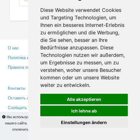
Diese Website verwendet Cookies
und Targeting Technologien, um
Ihnen ein besseres Internet-Erlebnis
zu ermöglichen und die Werbung,
die Sie sehen, besser an Ihre
Bedürfnisse anzupassen. Diese
О нас
Партнерам
Technologien nutzen wir außerdem,
Политика конфиденциальности
Инвесторам
um Ergebnisse zu messen, um zu
Правила пользования
Пресса
verstehen, woher unsere Besucher
Медиа
kommen oder um unsere Website
weiter zu entwickeln.
Контакты
Facebook
Оставить отзыв
Twitter
Alle akzeptieren
Сообщить об ошибке
YouTube
Ich lehne ab
Google+
Мы используем cookies для того, чтобы Вы могли использовать весь функционал
Einstellungen ändern
нашего сайта. На
этой странице
Вы сможете узнать подробности и, при желании,
отключить использование cookies. Продолжая пользоваться сайтом, Вы
Makis
© Copyright 2026
подтверждаете свое согласие.
OK