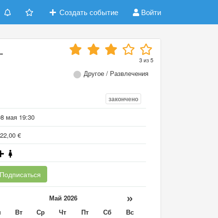
Создать событие
Войти
-
3
из
5
Другое / Развлечения
закончено
08 мая 19:30
22,00 €
Подписаться
«
»
Май 2026
н
Вт
Ср
Чт
Пт
Сб
Вс