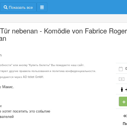
Показать все
 Tür nebenan - Komödie von Fabrice Roger
an
n
обности" или кнопку "Купить билеты" Вы покидаете наш сайт.
ствуют другие правила пользования и политика конфиденциальности.
родаются через AD ticket GmbH.
у Макис.
и
е хотят посетить это событие
ователей
П