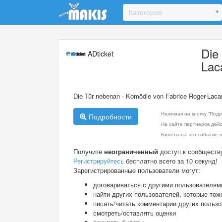
Update cookies preferences
Категория
Die
ADticket
Lac
Die Tür nebenan - Komödie von Fabrice Roger-Laca
Нажимая на кнопку "Подр
Подробности
На сайте партнеров дей
Билеты на это событие п
Получите
неограниченный
доступ к сообществ
Регистрируйтесь
бесплатно всего за 10 секунд!
Зарегистрированные пользователи могут:
договариваться с другими пользователям
найти других пользователей, которые тож
писать/читать комментарии других польз
смотреть/оставлять оценки