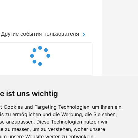
Другие события пользователя
e ist uns wichtig
 Cookies und Targeting Technologien, um Ihnen ein
nis zu ermöglichen und die Werbung, die Sie sehen,
Facebook
sse anzupassen. Diese Technologien nutzen wir
Twitter
e zu messen, um zu verstehen, woher unsere
YouTube
m unsere Website weiter zu entwickeln.