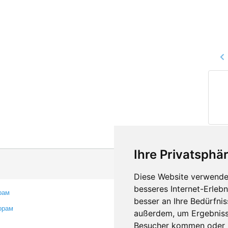
Ihre Privatsphär
Diese Website verwendet
besseres Internet-Erleb
рам
Контакты
besser an Ihre Bedürfni
орам
Оставить отзыв
außerdem, um Ergebniss
Сообщить об ошибке
Besucher kommen oder u