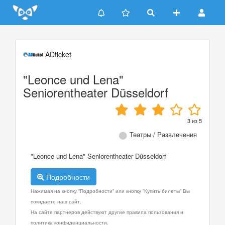
Update cookies preferences
ADticket
"Leonce und Lena"
Seniorentheater Düsseldorf
3
из
5
Театры / Развлечения
"Leonce und Lena" Seniorentheater Düsseldorf
Подробности
Нажимая на кнопку "Подробности" или кнопку "Купить билеты" Вы
покидаете наш сайт.
На сайте партнеров действуют другие правила пользования и
политика конфиденциальности.