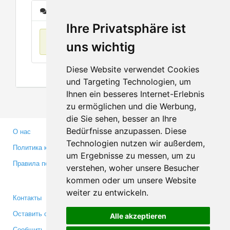
Сообщения
Ihre Privatsphäre ist
Нет данных
uns wichtig
Diese Website verwendet Cookies
und Targeting Technologien, um
Ihnen ein besseres Internet-Erlebnis
zu ermöglichen und die Werbung,
die Sie sehen, besser an Ihre
Bedürfnisse anzupassen. Diese
О нас
Партнерам
Technologien nutzen wir außerdem,
Политика конфиденциальности
Инвесторам
um Ergebnisse zu messen, um zu
Правила пользования
Пресса
verstehen, woher unsere Besucher
Медиа
kommen oder um unsere Website
weiter zu entwickeln.
Контакты
Facebook
Оставить отзыв
Twitter
Alle akzeptieren
Сообщить об ошибке
YouTube