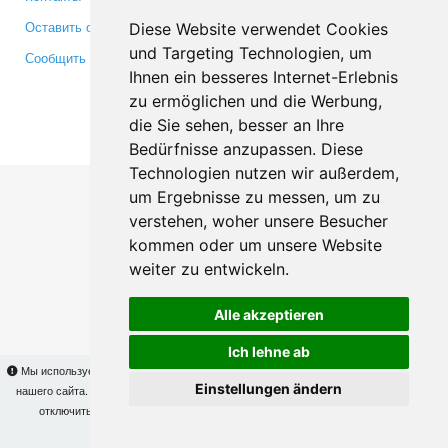
Оставить отзыв
Twitter
Diese Website verwendet Cookies
und Targeting Technologien, um
Сообщить об ошибке
YouTube
Ihnen ein besseres Internet-Erlebnis
Google+
zu ermöglichen und die Werbung,
die Sie sehen, besser an Ihre
Makis
© Copyright 2026
Bedürfnisse anzupassen. Diese
Technologien nutzen wir außerdem,
um Ergebnisse zu messen, um zu
verstehen, woher unsere Besucher
kommen oder um unsere Website
weiter zu entwickeln.
Alle akzeptieren
Ich lehne ab
Мы используем cookies для того, чтобы Вы могли использовать весь функционал
Einstellungen ändern
нашего сайта. На
этой странице
Вы сможете узнать подробности и, при желании,
отключить использование cookies. Продолжая пользоваться сайтом, Вы
подтверждаете свое согласие.
OK