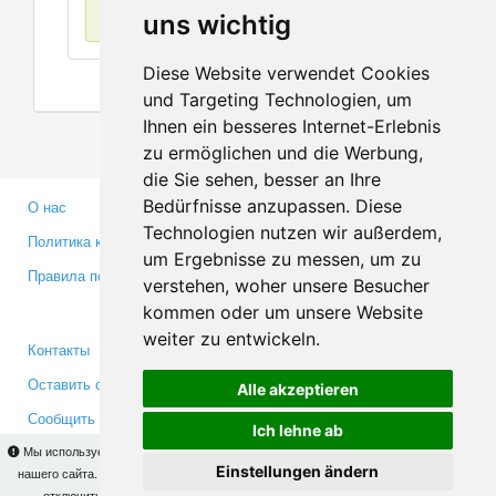
Нет данных
uns wichtig
Diese Website verwendet Cookies
und Targeting Technologien, um
Ihnen ein besseres Internet-Erlebnis
zu ermöglichen und die Werbung,
die Sie sehen, besser an Ihre
Bedürfnisse anzupassen. Diese
О нас
Партнерам
Technologien nutzen wir außerdem,
Политика конфиденциальности
Инвесторам
um Ergebnisse zu messen, um zu
Правила пользования
Пресса
verstehen, woher unsere Besucher
Медиа
kommen oder um unsere Website
weiter zu entwickeln.
Контакты
Facebook
Оставить отзыв
Twitter
Alle akzeptieren
Сообщить об ошибке
YouTube
Ich lehne ab
Google+
Мы используем cookies для того, чтобы Вы могли использовать весь функционал
Einstellungen ändern
нашего сайта. На
этой странице
Вы сможете узнать подробности и, при желании,
отключить использование cookies. Продолжая пользоваться сайтом, Вы