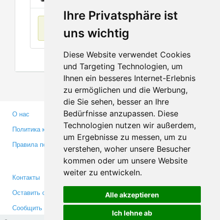
Ihre Privatsphäre ist
Нет данных
uns wichtig
Diese Website verwendet Cookies
und Targeting Technologien, um
Ihnen ein besseres Internet-Erlebnis
zu ermöglichen und die Werbung,
die Sie sehen, besser an Ihre
Bedürfnisse anzupassen. Diese
О нас
Партнерам
Technologien nutzen wir außerdem,
Политика конфиденциальности
Инвесторам
um Ergebnisse zu messen, um zu
Правила пользования
Пресса
verstehen, woher unsere Besucher
Медиа
kommen oder um unsere Website
weiter zu entwickeln.
Контакты
Facebook
Оставить отзыв
Twitter
Alle akzeptieren
Сообщить об ошибке
YouTube
Ich lehne ab