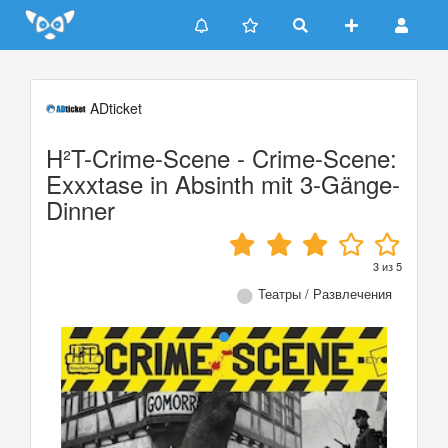
Update cookies preferences
ADticket
H²T-Crime-Scene - Crime-Scene:
Exxxtase in Absinth mit 3-Gänge-
Dinner
3
из
5
Театры / Развлечения