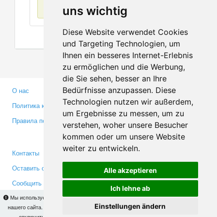
Нет данных
uns wichtig
Diese Website verwendet Cookies
und Targeting Technologien, um
Ihnen ein besseres Internet-Erlebnis
zu ermöglichen und die Werbung,
die Sie sehen, besser an Ihre
Bedürfnisse anzupassen. Diese
О нас
Партнерам
Technologien nutzen wir außerdem,
Политика конфиденциальности
Инвесторам
um Ergebnisse zu messen, um zu
Правила пользования
Пресса
verstehen, woher unsere Besucher
Медиа
kommen oder um unsere Website
weiter zu entwickeln.
Контакты
Facebook
Оставить отзыв
Twitter
Alle akzeptieren
Сообщить об ошибке
YouTube
Ich lehne ab
Google+
Мы используем cookies для того, чтобы Вы могли использовать весь функционал
Einstellungen ändern
нашего сайта. На
этой странице
Вы сможете узнать подробности и, при желании,
отключить использование cookies. Продолжая пользоваться сайтом, Вы