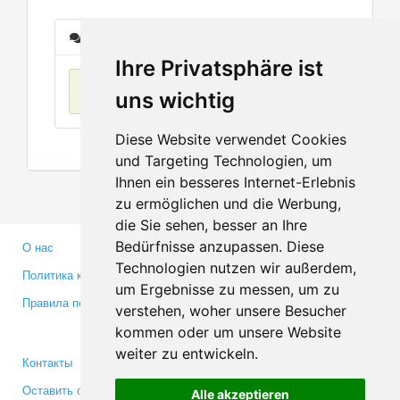
Сообщения
Ihre Privatsphäre ist
Нет данных
uns wichtig
Diese Website verwendet Cookies
und Targeting Technologien, um
Ihnen ein besseres Internet-Erlebnis
zu ermöglichen und die Werbung,
die Sie sehen, besser an Ihre
Bedürfnisse anzupassen. Diese
О нас
Партнерам
Technologien nutzen wir außerdem,
Политика конфиденциальности
Инвесторам
um Ergebnisse zu messen, um zu
Правила пользования
Пресса
verstehen, woher unsere Besucher
Медиа
kommen oder um unsere Website
weiter zu entwickeln.
Контакты
Facebook
Оставить отзыв
Twitter
Alle akzeptieren