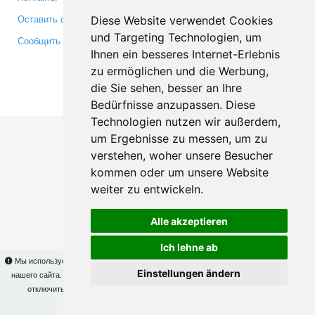
Оставить отзыв
Twitter
Diese Website verwendet Cookies
und Targeting Technologien, um
Сообщить об ошибке
YouTube
Ihnen ein besseres Internet-Erlebnis
Google+
zu ermöglichen und die Werbung,
die Sie sehen, besser an Ihre
Makis
© Copyright 2026
Bedürfnisse anzupassen. Diese
Technologien nutzen wir außerdem,
um Ergebnisse zu messen, um zu
verstehen, woher unsere Besucher
kommen oder um unsere Website
weiter zu entwickeln.
Alle akzeptieren
Ich lehne ab
Мы используем cookies для того, чтобы Вы могли использовать весь функционал
Einstellungen ändern
нашего сайта. На
этой странице
Вы сможете узнать подробности и, при желании,
отключить использование cookies. Продолжая пользоваться сайтом, Вы
подтверждаете свое согласие.
OK