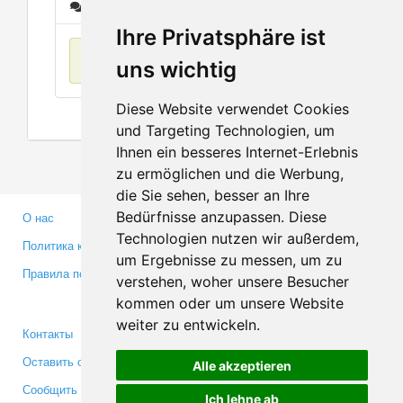
Сообщения
Ihre Privatsphäre ist
Нет данных
uns wichtig
Diese Website verwendet Cookies
und Targeting Technologien, um
Ihnen ein besseres Internet-Erlebnis
zu ermöglichen und die Werbung,
die Sie sehen, besser an Ihre
Bedürfnisse anzupassen. Diese
О нас
Партнерам
Technologien nutzen wir außerdem,
Политика конфиденциальности
Инвесторам
um Ergebnisse zu messen, um zu
Правила пользования
Пресса
verstehen, woher unsere Besucher
Медиа
kommen oder um unsere Website
weiter zu entwickeln.
Контакты
Facebook
Оставить отзыв
Twitter
Alle akzeptieren
Сообщить об ошибке
YouTube
Ich lehne ab