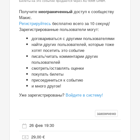
Билеты на это событие продаются через AD ticket GmbH.
Получите
неограниченный
доступ к сообществу
Макис.
Регистрируйтесь
бесплатно всего за 10 секунд!
Зарегистрированные пользователи могут:
договариваться с другими пользователями
найти других пользователей, которые тоже
хотят посетить это событие
писать/читать комментарии других
пользователей
смотреть/оставлять оценки
покупать билеты
присоединиться к событию
и много другое!
Уже зарегистрированы?
Войдите в систему!
закончено
26 фев 19:30
29,00 €