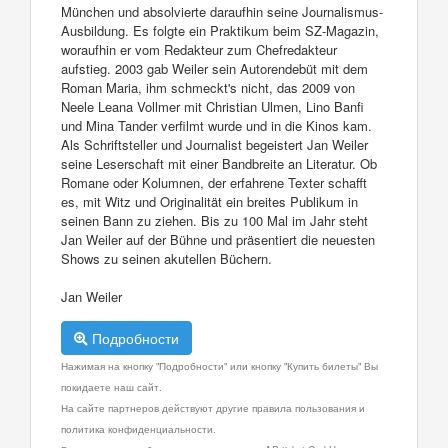
München und absolvierte daraufhin seine Journalismus-
Ausbildung. Es folgte ein Praktikum beim SZ-Magazin,
woraufhin er vom Redakteur zum Chefredakteur
aufstieg. 2003 gab Weiler sein Autorendebüt mit dem
Roman Maria, ihm schmeckt's nicht, das 2009 von
Neele Leana Vollmer mit Christian Ulmen, Lino Banfi
und Mina Tander verfilmt wurde und in die Kinos kam.
Als Schriftsteller und Journalist begeistert Jan Weiler
seine Leserschaft mit einer Bandbreite an Literatur. Ob
Romane oder Kolumnen, der erfahrene Texter schafft
es, mit Witz und Originalität ein breites Publikum in
seinen Bann zu ziehen. Bis zu 100 Mal im Jahr steht
Jan Weiler auf der Bühne und präsentiert die neuesten
Shows zu seinen akutellen Büchern.
Jan Weiler
Подробности
Нажимая на кнопку "Подробности" или кнопку "Купить билеты" Вы
покидаете наш сайт.
На сайте партнеров действуют другие правила пользования и
политика конфиденциальности.