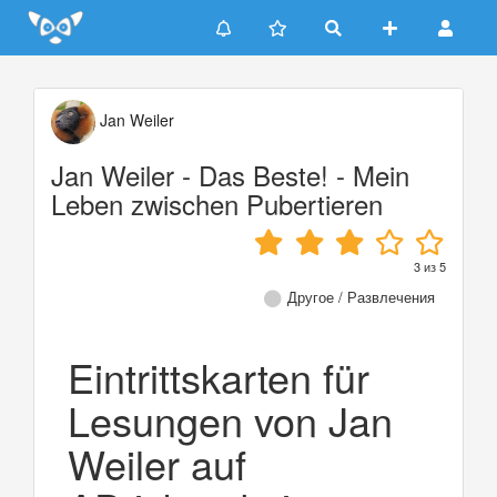
Update cookies preferences
Jan Weiler
Jan Weiler - Das Beste! - Mein
Leben zwischen Pubertieren
3
из
5
Другое / Развлечения
Eintrittskarten für
Lesungen von Jan
Weiler auf