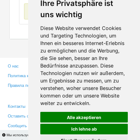
Ihre Privatsphäre ist
Нет данных
uns wichtig
Diese Website verwendet Cookies
und Targeting Technologien, um
Ihnen ein besseres Internet-Erlebnis
zu ermöglichen und die Werbung,
die Sie sehen, besser an Ihre
Bedürfnisse anzupassen. Diese
О нас
Партнерам
Technologien nutzen wir außerdem,
Политика конфиденциальности
Инвесторам
um Ergebnisse zu messen, um zu
Правила пользования
Пресса
verstehen, woher unsere Besucher
Медиа
kommen oder um unsere Website
weiter zu entwickeln.
Контакты
Facebook
Оставить отзыв
Twitter
Alle akzeptieren
Сообщить об ошибке
YouTube
Ich lehne ab
Google+
Мы используем cookies для того, чтобы Вы могли использовать весь функционал