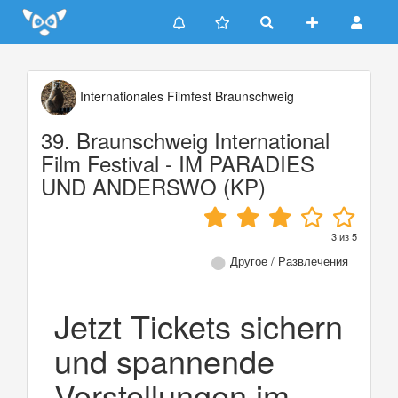
Update cookies preferences
Internationales Filmfest Braunschweig
39. Braunschweig International
Film Festival - IM PARADIES
UND ANDERSWO (KP)
3
из
5
Другое / Развлечения
Jetzt Tickets sichern
und spannende
Vorstellungen im