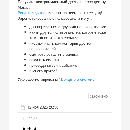
Получите
неограниченный
доступ к сообществу
Макис.
Регистрируйтесь
бесплатно всего за 10 секунд!
Зарегистрированные пользователи могут:
договариваться с другими пользователями
найти других пользователей, которые тоже
хотят посетить это событие
писать/читать комментарии других
пользователей
смотреть/оставлять оценки
покупать билеты
присоединиться к событию
и много другое!
Уже зарегистрированы?
Войдите в систему!
закончено
12 ноя 2025 20:30
11,00 €