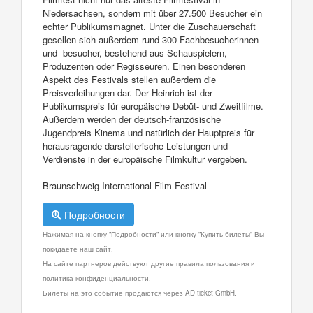
Niedersachsen, sondern mit über 27.500 Besucher ein
echter Publikumsmagnet. Unter die Zuschauerschaft
gesellen sich außerdem rund 300 Fachbesucherinnen
und -besucher, bestehend aus Schauspielern,
Produzenten oder Regisseuren. Einen besonderen
Aspekt des Festivals stellen außerdem die
Preisverleihungen dar. Der Heinrich ist der
Publikumspreis für europäische Debüt- und Zweitfilme.
Außerdem werden der deutsch-französische
Jugendpreis Kinema und natürlich der Hauptpreis für
herausragende darstellerische Leistungen und
Verdienste in der europäische Filmkultur vergeben.
Braunschweig International Film Festival
Подробности
Нажимая на кнопку "Подробности" или кнопку "Купить билеты" Вы
покидаете наш сайт.
На сайте партнеров действуют другие правила пользования и
политика конфиденциальности.
Билеты на это событие продаются через AD ticket GmbH.