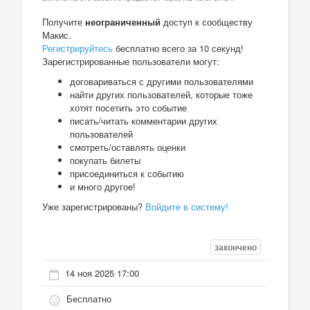
Получите
неограниченный
доступ к сообществу
Макис.
Регистрируйтесь
бесплатно всего за 10 секунд!
Зарегистрированные пользователи могут:
договариваться с другими пользователями
найти других пользователей, которые тоже
хотят посетить это событие
писать/читать комментарии других
пользователей
смотреть/оставлять оценки
покупать билеты
присоединиться к событию
и много другое!
Уже зарегистрированы?
Войдите в систему!
закончено
14 ноя 2025 17:00
Бесплатно