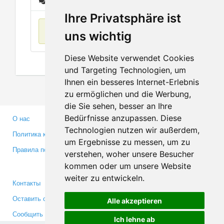
Сообщения
Ihre Privatsphäre ist
Нет данных
uns wichtig
Diese Website verwendet Cookies
und Targeting Technologien, um
Ihnen ein besseres Internet-Erlebnis
zu ermöglichen und die Werbung,
die Sie sehen, besser an Ihre
Bedürfnisse anzupassen. Diese
О нас
Партнерам
Technologien nutzen wir außerdem,
Политика конфиденциальности
Инвесторам
um Ergebnisse zu messen, um zu
Правила пользования
Пресса
verstehen, woher unsere Besucher
Медиа
kommen oder um unsere Website
weiter zu entwickeln.
Контакты
Facebook
Оставить отзыв
Twitter
Alle akzeptieren
Сообщить об ошибке
YouTube
Ich lehne ab