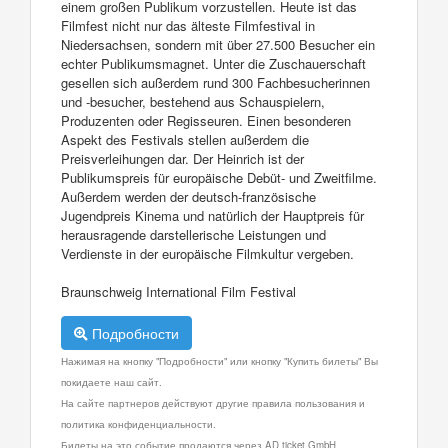
einem großen Publikum vorzustellen. Heute ist das
Filmfest nicht nur das älteste Filmfestival in
Niedersachsen, sondern mit über 27.500 Besucher ein
echter Publikumsmagnet. Unter die Zuschauerschaft
gesellen sich außerdem rund 300 Fachbesucherinnen
und -besucher, bestehend aus Schauspielern,
Produzenten oder Regisseuren. Einen besonderen
Aspekt des Festivals stellen außerdem die
Preisverleihungen dar. Der Heinrich ist der
Publikumspreis für europäische Debüt- und Zweitfilme.
Außerdem werden der deutsch-französische
Jugendpreis Kinema und natürlich der Hauptpreis für
herausragende darstellerische Leistungen und
Verdienste in der europäische Filmkultur vergeben.
Braunschweig International Film Festival
Подробности
Нажимая на кнопку "Подробности" или кнопку "Купить билеты" Вы
покидаете наш сайт.
На сайте партнеров действуют другие правила пользования и
политика конфиденциальности.
Билеты на это событие продаются через AD ticket GmbH.