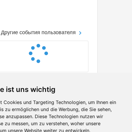
Другие события пользователя
e ist uns wichtig
 Cookies und Targeting Technologien, um Ihnen ein
nis zu ermöglichen und die Werbung, die Sie sehen,
Facebook
sse anzupassen. Diese Technologien nutzen wir
Twitter
e zu messen, um zu verstehen, woher unsere
YouTube
m unsere Website weiter zu entwickeln.