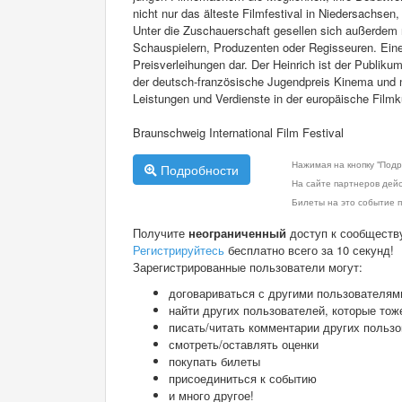
nicht nur das älteste Filmfestival in Niedersachse
Unter die Zuschauerschaft gesellen sich außerdem
Schauspielern, Produzenten oder Regisseuren. Ein
Preisverleihungen dar. Der Heinrich ist der Publik
der deutsch-französische Jugendpreis Kinema und na
Leistungen und Verdienste in der europäische Filmk
Braunschweig International Film Festival
Нажимая на кнопку "Подр
Подробности
На сайте партнеров дей
Билеты на это событие п
Получите
неограниченный
доступ к сообществ
Регистрируйтесь
бесплатно всего за 10 секунд!
Зарегистрированные пользователи могут:
договариваться с другими пользователям
найти других пользователей, которые тож
писать/читать комментарии других польз
смотреть/оставлять оценки
покупать билеты
присоединиться к событию
и много другое!