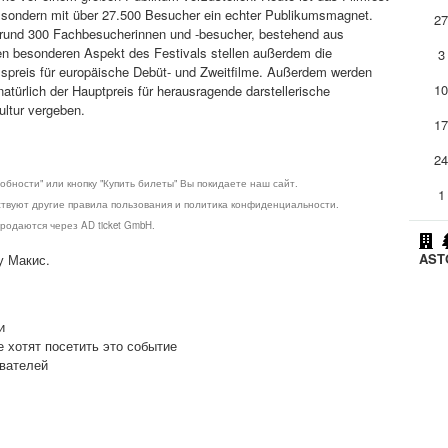
n, sondern mit über 27.500 Besucher ein echter Publikumsmagnet.
2
 rund 300 Fachbesucherinnen und -besucher, bestehend aus
en besonderen Aspekt des Festivals stellen außerdem die
3
umspreis für europäische Debüt- und Zweitfilme. Außerdem werden
1
türlich der Hauptpreis für herausragende darstellerische
ultur vergeben.
1
2
обности" или кнопку "Купить билеты" Вы покидаете наш сайт.
1
ствуют другие правила пользования и политика конфиденциальности.
родаются через AD ticket GmbH.
ASTO
у Макис.
и
е хотят посетить это событие
ователей