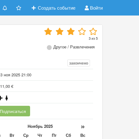
Создать событие
Войти
3
из
5
Другое / Развлечения
закончено
3 ноя 2025 21:00
11,00 €
Подписаться
«
»
Ноябрь 2025
н
Вт
Ср
Чт
Пт
Сб
Вс