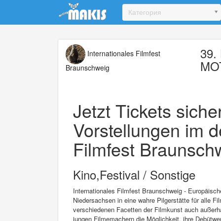
Update cookies preferences
Категория
39. 
Internationales Filmfest
MO
Braunschweig
Jetzt Tickets sich
Vorstellungen im d
Filmfest Braunschw
Kino,Festival / Sonstige
Internationales Filmfest Braunschweig - Europäisc
Niedersachsen in eine wahre Pilgerstätte für alle Fi
verschiedenen Facetten der Filmkunst auch außerha
jungen Filmemachern die Möglichkeit, ihre Debütwer