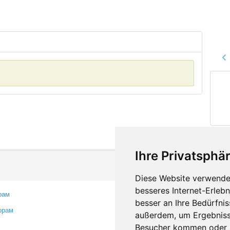
Ihre Privatsphär
Diese Website verwendet
besseres Internet-Erleb
рам
Контакты
besser an Ihre Bedürfni
орам
Оставить отзыв
außerdem, um Ergebniss
Сообщить об ошибке
Besucher kommen oder u