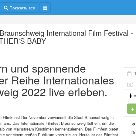
Показать все
Braunschweig International Film Festival -
THER'S BABY
ern und spannende
1
er Reihe Internationales
eig 2022 live erleben.
he Filmkunst Der November verwandelt die Stadt Braunschweig in
lmfans. Das Internationale Filmfest Braunschweig lädt ein, um die
lb von Mainstream Kinofilmen kennenzulernen. Das Filmfest bietet
П
ke vor einem großen Publikum vorzustellen. Heute ist das Filmfest