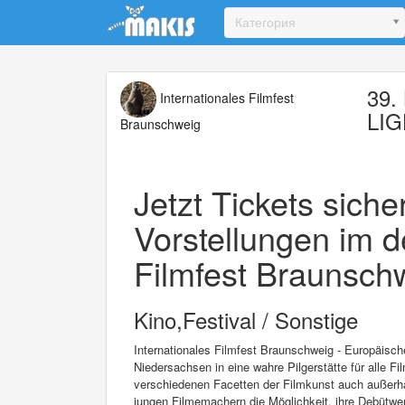
Update cookies preferences
Категория
39.
Internationales Filmfest
LI
Braunschweig
Jetzt Tickets sich
Vorstellungen im d
Filmfest Braunschw
Kino,Festival / Sonstige
Internationales Filmfest Braunschweig - Europäisc
Niedersachsen in eine wahre Pilgerstätte für alle Fi
verschiedenen Facetten der Filmkunst auch außerha
jungen Filmemachern die Möglichkeit, ihre Debütwer