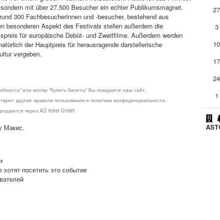
n, sondern mit über 27.500 Besucher ein echter Publikumsmagnet.
2
 rund 300 Fachbesucherinnen und -besucher, bestehend aus
en besonderen Aspekt des Festivals stellen außerdem die
3
umspreis für europäische Debüt- und Zweitfilme. Außerdem werden
1
türlich der Hauptpreis für herausragende darstellerische
ultur vergeben.
1
2
обности" или кнопку "Купить билеты" Вы покидаете наш сайт.
1
ствуют другие правила пользования и политика конфиденциальности.
родаются через AD ticket GmbH.
ASTO
у Макис.
и
е хотят посетить это событие
ователей