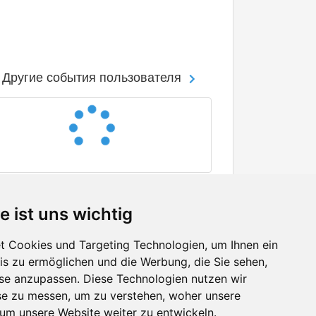
Другие события пользователя
e ist uns wichtig
 Cookies und Targeting Technologien, um Ihnen ein
nis zu ermöglichen und die Werbung, die Sie sehen,
Facebook
sse anzupassen. Diese Technologien nutzen wir
Twitter
e zu messen, um zu verstehen, woher unsere
YouTube
m unsere Website weiter zu entwickeln.