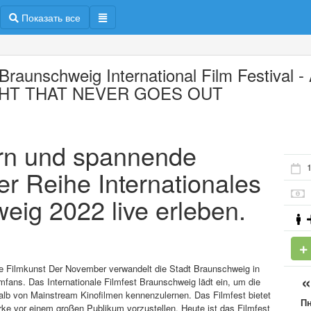
Показать все
 Braunschweig International Film Festival -
GHT THAT NEVER GOES OUT
ern und spannende
1
er Reihe Internationales
eig 2022 live erleben.
he Filmkunst Der November verwandelt die Stadt Braunschweig in
lmfans. Das Internationale Filmfest Braunschweig lädt ein, um die
lb von Mainstream Kinofilmen kennenzulernen. Das Filmfest bietet
П
ke vor einem großen Publikum vorzustellen. Heute ist das Filmfest