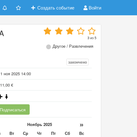
Создать событие
Войти
 A
3
из
5
Другое / Развлечения
закончено
1 ноя 2025 14:00
11,00 €
Подписаться
«
»
Ноябрь 2025
н
Вт
Ср
Чт
Пт
Сб
Вс