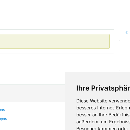
Ihre Privatsphär
Diese Website verwendet
besseres Internet-Erleb
рам
Контакты
besser an Ihre Bedürfni
орам
Оставить отзыв
außerdem, um Ergebniss
Сообщить об ошибке
Besucher kommen oder u