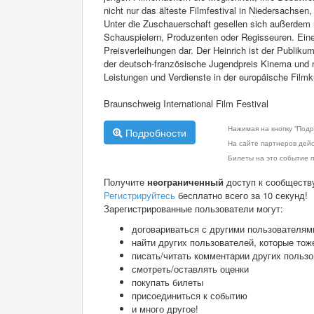
nicht nur das älteste Filmfestival in Niedersachse
Unter die Zuschauerschaft gesellen sich außerdem
Schauspielern, Produzenten oder Regisseuren. Ein
Preisverleihungen dar. Der Heinrich ist der Publik
der deutsch-französische Jugendpreis Kinema und na
Leistungen und Verdienste in der europäische Filmk
Braunschweig International Film Festival
Нажимая на кнопку "Подр
Подробности
На сайте партнеров дей
Билеты на это событие п
Получите
неограниченный
доступ к сообществ
Регистрируйтесь
бесплатно всего за 10 секунд!
Зарегистрированные пользователи могут:
договариваться с другими пользователям
найти других пользователей, которые тож
писать/читать комментарии других польз
смотреть/оставлять оценки
покупать билеты
присоединиться к событию
и много другое!