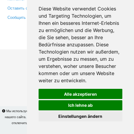
Оставить отзыв
Twitter
Diese Website verwendet Cookies
und Targeting Technologien, um
Сообщить об ошибке
YouTube
Ihnen ein besseres Internet-Erlebnis
Google+
zu ermöglichen und die Werbung,
die Sie sehen, besser an Ihre
Makis
© Copyright 2026
Bedürfnisse anzupassen. Diese
Technologien nutzen wir außerdem,
um Ergebnisse zu messen, um zu
verstehen, woher unsere Besucher
kommen oder um unsere Website
weiter zu entwickeln.
Alle akzeptieren
Ich lehne ab
Мы используем cookies для того, чтобы Вы могли использовать весь функционал
Einstellungen ändern
нашего сайта. На
этой странице
Вы сможете узнать подробности и, при желании,
отключить использование cookies. Продолжая пользоваться сайтом, Вы
подтверждаете свое согласие.
OK