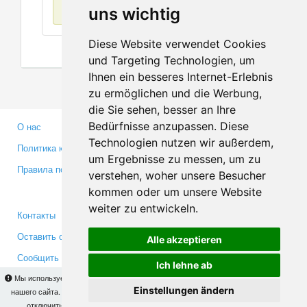
Нет данных
uns wichtig
Diese Website verwendet Cookies
und Targeting Technologien, um
Ihnen ein besseres Internet-Erlebnis
zu ermöglichen und die Werbung,
die Sie sehen, besser an Ihre
Bedürfnisse anzupassen. Diese
О нас
Партнерам
Technologien nutzen wir außerdem,
Политика конфиденциальности
Инвесторам
um Ergebnisse zu messen, um zu
Правила пользования
Пресса
verstehen, woher unsere Besucher
Медиа
kommen oder um unsere Website
weiter zu entwickeln.
Контакты
Facebook
Оставить отзыв
Twitter
Alle akzeptieren
Сообщить об ошибке
YouTube
Ich lehne ab
Google+
Мы используем cookies для того, чтобы Вы могли использовать весь функционал
Einstellungen ändern
нашего сайта. На
этой странице
Вы сможете узнать подробности и, при желании,
отключить использование cookies. Продолжая пользоваться сайтом, Вы