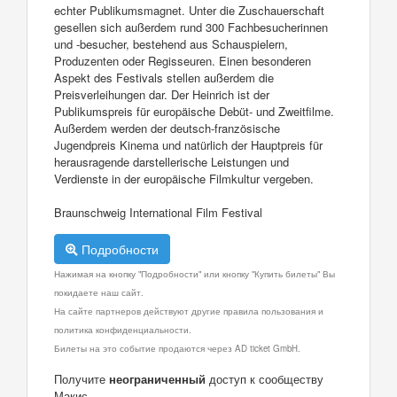
echter Publikumsmagnet. Unter die Zuschauerschaft
gesellen sich außerdem rund 300 Fachbesucherinnen
und -besucher, bestehend aus Schauspielern,
Produzenten oder Regisseuren. Einen besonderen
Aspekt des Festivals stellen außerdem die
Preisverleihungen dar. Der Heinrich ist der
Publikumspreis für europäische Debüt- und Zweitfilme.
Außerdem werden der deutsch-französische
Jugendpreis Kinema und natürlich der Hauptpreis für
herausragende darstellerische Leistungen und
Verdienste in der europäische Filmkultur vergeben.
Braunschweig International Film Festival
Подробности
Нажимая на кнопку "Подробности" или кнопку "Купить билеты" Вы
покидаете наш сайт.
На сайте партнеров действуют другие правила пользования и
политика конфиденциальности.
Билеты на это событие продаются через AD ticket GmbH.
Получите
неограниченный
доступ к сообществу
Макис.