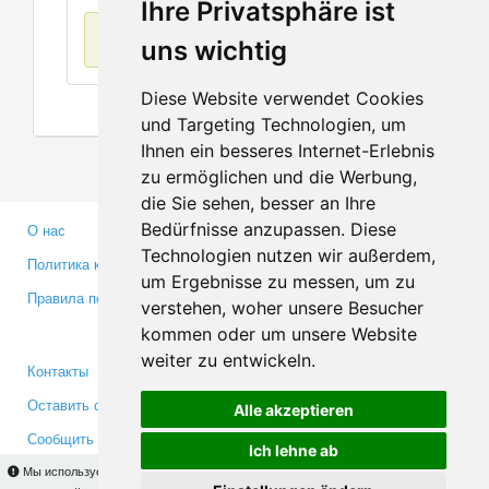
Ihre Privatsphäre ist
Нет данных
uns wichtig
Diese Website verwendet Cookies
und Targeting Technologien, um
Ihnen ein besseres Internet-Erlebnis
zu ermöglichen und die Werbung,
die Sie sehen, besser an Ihre
Bedürfnisse anzupassen. Diese
О нас
Партнерам
Technologien nutzen wir außerdem,
Политика конфиденциальности
Инвесторам
um Ergebnisse zu messen, um zu
Правила пользования
Пресса
verstehen, woher unsere Besucher
Медиа
kommen oder um unsere Website
weiter zu entwickeln.
Контакты
Facebook
Оставить отзыв
Twitter
Alle akzeptieren
Сообщить об ошибке
YouTube
Ich lehne ab
Google+
Мы используем cookies для того, чтобы Вы могли использовать весь функционал