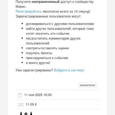
Получите
неограниченный
доступ к сообществу
Макис.
Регистрируйтесь
бесплатно всего за 10 секунд!
Зарегистрированные пользователи могут:
договариваться с другими пользователями
найти других пользователей, которые тоже
хотят посетить это событие
писать/читать комментарии других
пользователей
смотреть/оставлять оценки
покупать билеты
присоединиться к событию
и много другое!
Уже зарегистрированы?
Войдите в систему!
закончено
11 ноя 2025 16:00
11,00 €