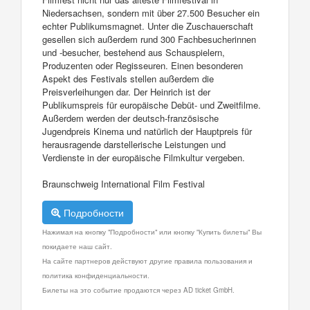
Niedersachsen, sondern mit über 27.500 Besucher ein
echter Publikumsmagnet. Unter die Zuschauerschaft
gesellen sich außerdem rund 300 Fachbesucherinnen
und -besucher, bestehend aus Schauspielern,
Produzenten oder Regisseuren. Einen besonderen
Aspekt des Festivals stellen außerdem die
Preisverleihungen dar. Der Heinrich ist der
Publikumspreis für europäische Debüt- und Zweitfilme.
Außerdem werden der deutsch-französische
Jugendpreis Kinema und natürlich der Hauptpreis für
herausragende darstellerische Leistungen und
Verdienste in der europäische Filmkultur vergeben.
Braunschweig International Film Festival
Подробности
Нажимая на кнопку "Подробности" или кнопку "Купить билеты" Вы
покидаете наш сайт.
На сайте партнеров действуют другие правила пользования и
политика конфиденциальности.
Билеты на это событие продаются через AD ticket GmbH.