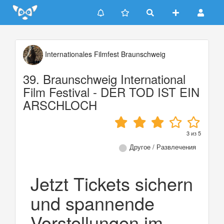
Update cookies preferences
Internationales Filmfest Braunschweig
39. Braunschweig International
Film Festival - DER TOD IST EIN
ARSCHLOCH
3
из
5
Другое / Развлечения
Jetzt Tickets sichern
und spannende
Vorstellungen im