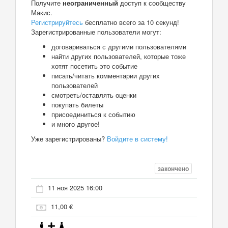
Получите
неограниченный
доступ к сообществу
Макис.
Регистрируйтесь
бесплатно всего за 10 секунд!
Зарегистрированные пользователи могут:
договариваться с другими пользователями
найти других пользователей, которые тоже
хотят посетить это событие
писать/читать комментарии других
пользователей
смотреть/оставлять оценки
покупать билеты
присоединиться к событию
и много другое!
Уже зарегистрированы?
Войдите в систему!
закончено
11 ноя 2025 16:00
11,00 €