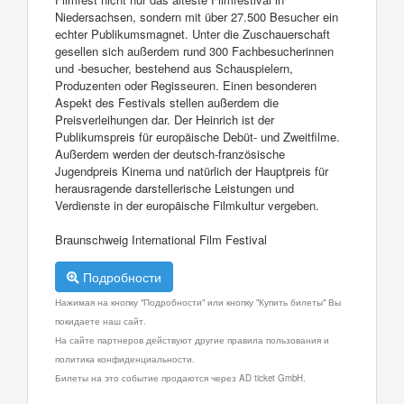
Niedersachsen, sondern mit über 27.500 Besucher ein
echter Publikumsmagnet. Unter die Zuschauerschaft
gesellen sich außerdem rund 300 Fachbesucherinnen
und -besucher, bestehend aus Schauspielern,
Produzenten oder Regisseuren. Einen besonderen
Aspekt des Festivals stellen außerdem die
Preisverleihungen dar. Der Heinrich ist der
Publikumspreis für europäische Debüt- und Zweitfilme.
Außerdem werden der deutsch-französische
Jugendpreis Kinema und natürlich der Hauptpreis für
herausragende darstellerische Leistungen und
Verdienste in der europäische Filmkultur vergeben.
Braunschweig International Film Festival
Подробности
Нажимая на кнопку "Подробности" или кнопку "Купить билеты" Вы
покидаете наш сайт.
На сайте партнеров действуют другие правила пользования и
политика конфиденциальности.
Билеты на это событие продаются через AD ticket GmbH.