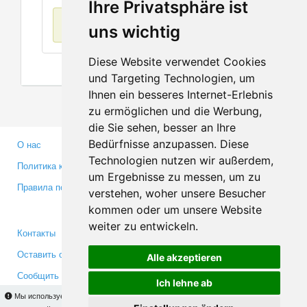
Ihre Privatsphäre ist
Нет данных
uns wichtig
Diese Website verwendet Cookies
und Targeting Technologien, um
Ihnen ein besseres Internet-Erlebnis
zu ermöglichen und die Werbung,
die Sie sehen, besser an Ihre
Bedürfnisse anzupassen. Diese
О нас
Партнерам
Technologien nutzen wir außerdem,
Политика конфиденциальности
Инвесторам
um Ergebnisse zu messen, um zu
Правила пользования
Пресса
verstehen, woher unsere Besucher
Медиа
kommen oder um unsere Website
weiter zu entwickeln.
Контакты
Facebook
Оставить отзыв
Twitter
Alle akzeptieren
Сообщить об ошибке
YouTube
Ich lehne ab
Google+
Мы используем cookies для того, чтобы Вы могли использовать весь функционал