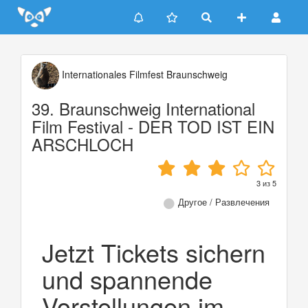
Update cookies preferences
Internationales Filmfest Braunschweig
39. Braunschweig International
Film Festival - DER TOD IST EIN
ARSCHLOCH
3
из
5
Другое / Развлечения
Jetzt Tickets sichern
und spannende
Vorstellungen im