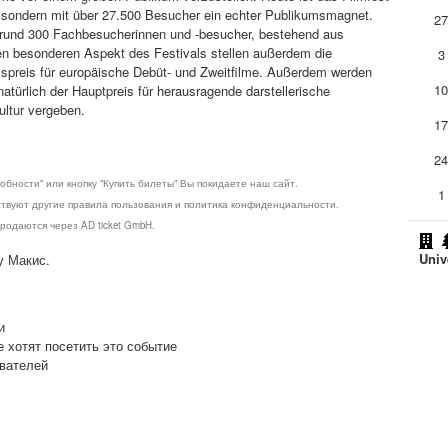
n, sondern mit über 27.500 Besucher ein echter Publikumsmagnet.
2
 rund 300 Fachbesucherinnen und -besucher, bestehend aus
en besonderen Aspekt des Festivals stellen außerdem die
3
umspreis für europäische Debüt- und Zweitfilme. Außerdem werden
1
türlich der Hauptpreis für herausragende darstellerische
ultur vergeben.
1
2
обности" или кнопку "Купить билеты" Вы покидаете наш сайт.
1
ствуют другие правила пользования и политика конфиденциальности.
родаются через AD ticket GmbH.
Univ
у Макис.
и
е хотят посетить это событие
ователей