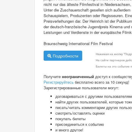
nicht nur das älteste Filmfestival in Niedersachse
Unter die Zuschauerschaft gesellen sich außerdem
Schauspielern, Produzenten oder Regisseuren. Ein
Preisverleihungen dar. Der Heinrich ist der Publik
der deutsch-französische Jugendpreis Kinema und na
Leistungen und Verdienste in der europäische Filmk
Braunschweig International Film Festival
Нажимая на кнопку "Подр
Подробности
На сайте партнеров дей
Билеты на это событие п
Получите
неограниченный
доступ к сообществ
Регистрируйтесь
бесплатно всего за 10 секунд!
Зарегистрированные пользователи могут:
договариваться с другими пользователям
найти других пользователей, которые тож
писать/читать комментарии других польз
смотреть/оставлять оценки
покупать билеты
присоединиться к событию
и много другое!