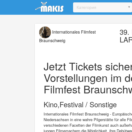
Update cookies preferences
Категория
39. 
Internationales Filmfest
LAR
Braunschweig
Jetzt Tickets sich
Vorstellungen im d
Filmfest Braunschw
Kino,Festival / Sonstige
Internationales Filmfest Braunschweig - Europäisc
Niedersachsen in eine wahre Pilgerstätte für alle Fi
verschiedenen Facetten der Filmkunst auch außerha
jungen Filmemachern die Möglichkeit, ihre Debütwer