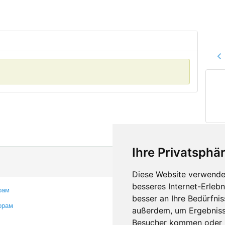
Ihre Privatsphär
Diese Website verwendet
besseres Internet-Erleb
рам
Контакты
besser an Ihre Bedürfni
орам
Оставить отзыв
außerdem, um Ergebniss
Сообщить об ошибке
Besucher kommen oder u