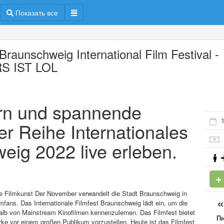
Показать все
Braunschweig International Film Festival -
S IST LOL
ern und spannende
1
er Reihe Internationales
eig 2022 live erleben.
he Filmkunst Der November verwandelt die Stadt Braunschweig in
lmfans. Das Internationale Filmfest Braunschweig lädt ein, um die
lb von Mainstream Kinofilmen kennenzulernen. Das Filmfest bietet
П
ke vor einem großen Publikum vorzustellen. Heute ist das Filmfest