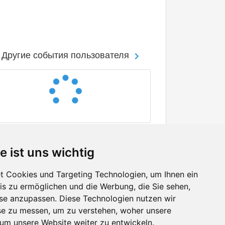
Другие события пользователя
e ist uns wichtig
 Cookies und Targeting Technologien, um Ihnen ein
nis zu ermöglichen und die Werbung, die Sie sehen,
Facebook
sse anzupassen. Diese Technologien nutzen wir
Twitter
e zu messen, um zu verstehen, woher unsere
YouTube
m unsere Website weiter zu entwickeln.