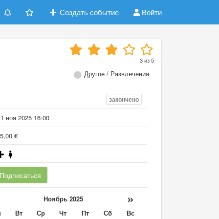
Создать событие
Войти
3
из
5
Другое / Развлечения
закончено
1 ноя 2025 16:00
5,00 €
Подписаться
«
»
Ноябрь 2025
н
Вт
Ср
Чт
Пт
Сб
Вс