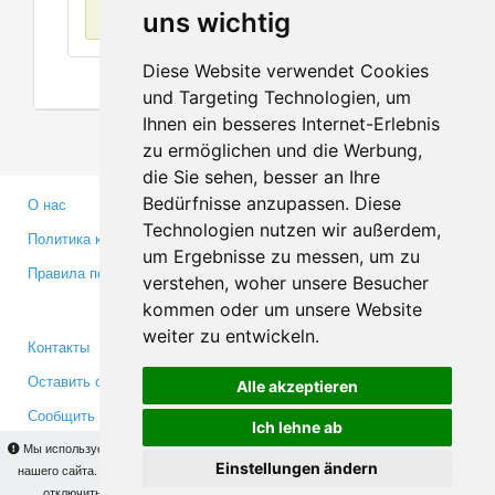
Нет данных
uns wichtig
Diese Website verwendet Cookies
und Targeting Technologien, um
Ihnen ein besseres Internet-Erlebnis
zu ermöglichen und die Werbung,
die Sie sehen, besser an Ihre
Bedürfnisse anzupassen. Diese
О нас
Партнерам
Technologien nutzen wir außerdem,
Политика конфиденциальности
Инвесторам
um Ergebnisse zu messen, um zu
Правила пользования
Пресса
verstehen, woher unsere Besucher
Медиа
kommen oder um unsere Website
weiter zu entwickeln.
Контакты
Facebook
Оставить отзыв
Twitter
Alle akzeptieren
Сообщить об ошибке
YouTube
Ich lehne ab
Google+
Мы используем cookies для того, чтобы Вы могли использовать весь функционал
Einstellungen ändern
нашего сайта. На
этой странице
Вы сможете узнать подробности и, при желании,
отключить использование cookies. Продолжая пользоваться сайтом, Вы