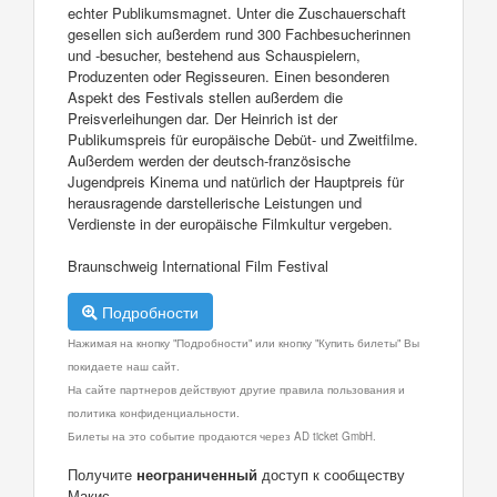
echter Publikumsmagnet. Unter die Zuschauerschaft
gesellen sich außerdem rund 300 Fachbesucherinnen
und -besucher, bestehend aus Schauspielern,
Produzenten oder Regisseuren. Einen besonderen
Aspekt des Festivals stellen außerdem die
Preisverleihungen dar. Der Heinrich ist der
Publikumspreis für europäische Debüt- und Zweitfilme.
Außerdem werden der deutsch-französische
Jugendpreis Kinema und natürlich der Hauptpreis für
herausragende darstellerische Leistungen und
Verdienste in der europäische Filmkultur vergeben.
Braunschweig International Film Festival
Подробности
Нажимая на кнопку "Подробности" или кнопку "Купить билеты" Вы
покидаете наш сайт.
На сайте партнеров действуют другие правила пользования и
политика конфиденциальности.
Билеты на это событие продаются через AD ticket GmbH.
Получите
неограниченный
доступ к сообществу
Макис.