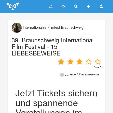
Update cookies preferences
Internationales Filmfest Braunschweig
39. Braunschweig International
Film Festival - 15
LIEBESBEWEISE
3
из
5
Другое / Развлечения
Jetzt Tickets sichern
und spannende
Vorstellungen im