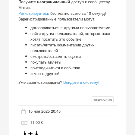
Получите
неограниченный
доступ к сообществу
Макис.
Регистрируйтесь
бесплатно всего за 10 секунд!
Зарегистрированные пользователи могут:
договариваться с другими пользователями
найти других пользователей, которые тоже
хотят посетить это событие
писать/читать комментарии других
пользователей
смотреть/оставлять оценки
покупать билеты
присоединиться к событию
и много другое!
Уже зарегистрированы?
Войдите в систему!
закончено
15 ноя 2025 20:45
11,00 €