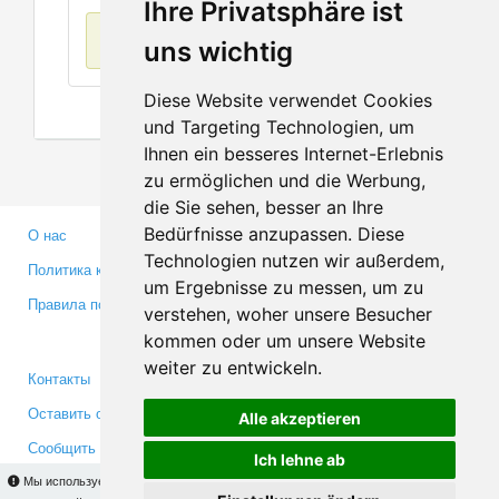
Ihre Privatsphäre ist
Нет данных
uns wichtig
Diese Website verwendet Cookies
und Targeting Technologien, um
Ihnen ein besseres Internet-Erlebnis
zu ermöglichen und die Werbung,
die Sie sehen, besser an Ihre
Bedürfnisse anzupassen. Diese
О нас
Партнерам
Technologien nutzen wir außerdem,
Политика конфиденциальности
Инвесторам
um Ergebnisse zu messen, um zu
Правила пользования
Пресса
verstehen, woher unsere Besucher
Медиа
kommen oder um unsere Website
weiter zu entwickeln.
Контакты
Facebook
Оставить отзыв
Twitter
Alle akzeptieren
Сообщить об ошибке
YouTube
Ich lehne ab
Google+
Мы используем cookies для того, чтобы Вы могли использовать весь функционал