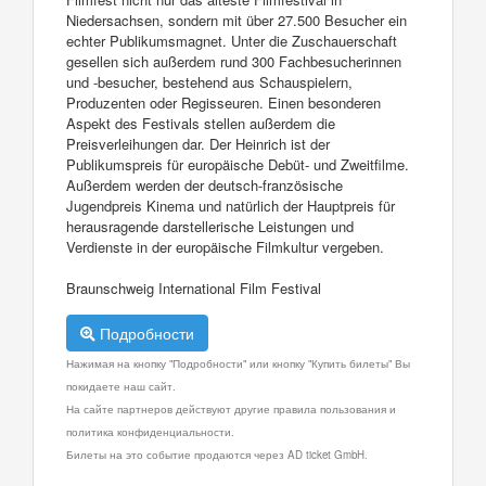
Niedersachsen, sondern mit über 27.500 Besucher ein
echter Publikumsmagnet. Unter die Zuschauerschaft
gesellen sich außerdem rund 300 Fachbesucherinnen
und -besucher, bestehend aus Schauspielern,
Produzenten oder Regisseuren. Einen besonderen
Aspekt des Festivals stellen außerdem die
Preisverleihungen dar. Der Heinrich ist der
Publikumspreis für europäische Debüt- und Zweitfilme.
Außerdem werden der deutsch-französische
Jugendpreis Kinema und natürlich der Hauptpreis für
herausragende darstellerische Leistungen und
Verdienste in der europäische Filmkultur vergeben.
Braunschweig International Film Festival
Подробности
Нажимая на кнопку "Подробности" или кнопку "Купить билеты" Вы
покидаете наш сайт.
На сайте партнеров действуют другие правила пользования и
политика конфиденциальности.
Билеты на это событие продаются через AD ticket GmbH.