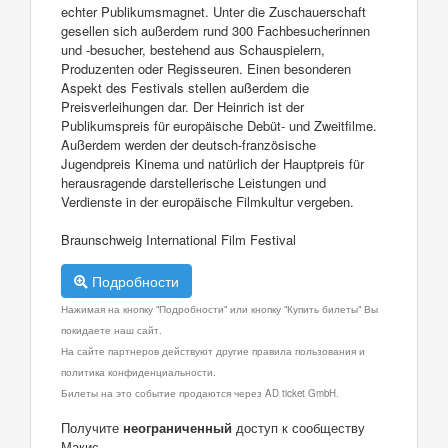
echter Publikumsmagnet. Unter die Zuschauerschaft
gesellen sich außerdem rund 300 Fachbesucherinnen
und -besucher, bestehend aus Schauspielern,
Produzenten oder Regisseuren. Einen besonderen
Aspekt des Festivals stellen außerdem die
Preisverleihungen dar. Der Heinrich ist der
Publikumspreis für europäische Debüt- und Zweitfilme.
Außerdem werden der deutsch-französische
Jugendpreis Kinema und natürlich der Hauptpreis für
herausragende darstellerische Leistungen und
Verdienste in der europäische Filmkultur vergeben.
Braunschweig International Film Festival
Подробности
Нажимая на кнопку "Подробности" или кнопку "Купить билеты" Вы
покидаете наш сайт.
На сайте партнеров действуют другие правила пользования и
политика конфиденциальности.
Билеты на это событие продаются через AD ticket GmbH.
Получите
неограниченный
доступ к сообществу
Макис.