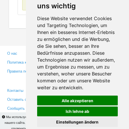
Нет данных
uns wichtig
Diese Website verwendet Cookies
und Targeting Technologien, um
Ihnen ein besseres Internet-Erlebnis
zu ermöglichen und die Werbung,
die Sie sehen, besser an Ihre
Bedürfnisse anzupassen. Diese
О нас
Партнерам
Technologien nutzen wir außerdem,
Политика конфиденциальности
Инвесторам
um Ergebnisse zu messen, um zu
Правила пользования
Пресса
verstehen, woher unsere Besucher
Медиа
kommen oder um unsere Website
weiter zu entwickeln.
Контакты
Facebook
Оставить отзыв
Twitter
Alle akzeptieren
Сообщить об ошибке
YouTube
Ich lehne ab
Google+
Мы используем cookies для того, чтобы Вы могли использовать весь функционал
Einstellungen ändern
нашего сайта. На
этой странице
Вы сможете узнать подробности и, при желании,
отключить использование cookies. Продолжая пользоваться сайтом, Вы