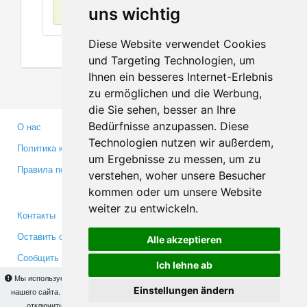
Нет данных
uns wichtig
Diese Website verwendet Cookies
und Targeting Technologien, um
Ihnen ein besseres Internet-Erlebnis
zu ermöglichen und die Werbung,
die Sie sehen, besser an Ihre
Bedürfnisse anzupassen. Diese
О нас
Партнерам
Technologien nutzen wir außerdem,
Политика конфиденциальности
Инвесторам
um Ergebnisse zu messen, um zu
Правила пользования
Пресса
verstehen, woher unsere Besucher
Медиа
kommen oder um unsere Website
weiter zu entwickeln.
Контакты
Facebook
Оставить отзыв
Twitter
Alle akzeptieren
Сообщить об ошибке
YouTube
Ich lehne ab
Google+
Мы используем cookies для того, чтобы Вы могли использовать весь функционал
Einstellungen ändern
нашего сайта. На
этой странице
Вы сможете узнать подробности и, при желании,
отключить использование cookies. Продолжая пользоваться сайтом, Вы