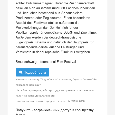
echter Publikumsmagnet. Unter die Zuschauerschaft
gesellen sich außerdem rund 300 Fachbesucherinnen
und -besucher, bestehend aus Schauspielern,
Produzenten oder Regisseuren. Einen besonderen
Aspekt des Festivals stellen außerdem die
Preisverleihungen dar. Der Heinrich ist der
Publikumspreis für europäische Debüt- und Zweitfilme.
Außerdem werden der deutsch-französische
Jugendpreis Kinema und natürlich der Hauptpreis für
herausragende darstellerische Leistungen und
Verdienste in der europäische Filmkultur vergeben.
Braunschweig International Film Festival
Подробности
Нажимая на кнопку "Подробности" или кнопку "Купить билеты" Вы
покидаете наш сайт.
На сайте партнеров действуют другие правила пользования и
политика конфиденциальности.
Билеты на это событие продаются через AD ticket GmbH.
Получите
неограниченный
доступ к сообществу
Макис.