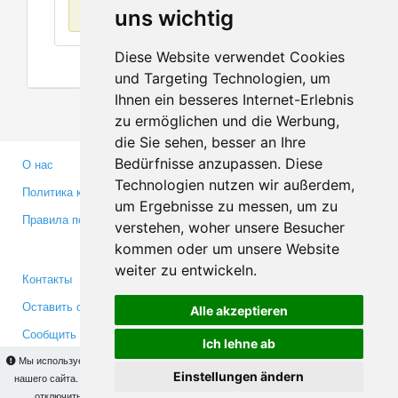
Нет данных
uns wichtig
Diese Website verwendet Cookies
und Targeting Technologien, um
Ihnen ein besseres Internet-Erlebnis
zu ermöglichen und die Werbung,
die Sie sehen, besser an Ihre
Bedürfnisse anzupassen. Diese
О нас
Партнерам
Technologien nutzen wir außerdem,
Политика конфиденциальности
Инвесторам
um Ergebnisse zu messen, um zu
Правила пользования
Пресса
verstehen, woher unsere Besucher
Медиа
kommen oder um unsere Website
weiter zu entwickeln.
Контакты
Facebook
Оставить отзыв
Twitter
Alle akzeptieren
Сообщить об ошибке
YouTube
Ich lehne ab
Google+
Мы используем cookies для того, чтобы Вы могли использовать весь функционал
Einstellungen ändern
нашего сайта. На
этой странице
Вы сможете узнать подробности и, при желании,
отключить использование cookies. Продолжая пользоваться сайтом, Вы