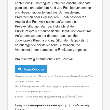
echter Publikumsmagnet. Unter die Zuschauerschaft
gesellen sich außerdem rund 300 Fachbesucherinnen
und -besucher, bestehend aus Schauspielern,
Produzenten oder Regisseuren. Einen besonderen
Aspekt des Festivals stellen außerdem die
Preisverleihungen dar. Der Heinrich ist der
Publikumspreis für europäische Debüt- und Zweitfilme.
Außerdem werden der deutsch-französische
Jugendpreis Kinema und natürlich der Hauptpreis für
herausragende darstellerische Leistungen und
Verdienste in der europäische Filmkultur vergeben.
Braunschweig International Film Festival
Подробности
Нажимая на кнопку "Подробности" или кнопку "Купить билеты" Вы
покидаете наш сайт.
На сайте партнеров действуют другие правила пользования и
политика конфиденциальности.
Билеты на это событие продаются через AD ticket GmbH.
Получите
неограниченный
доступ к сообществу
Макис.