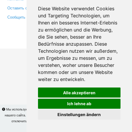
Оставить отзыв
Twitter
Diese Website verwendet Cookies
und Targeting Technologien, um
Сообщить об ошибке
YouTube
Ihnen ein besseres Internet-Erlebnis
Google+
zu ermöglichen und die Werbung,
die Sie sehen, besser an Ihre
Makis
© Copyright 2026
Bedürfnisse anzupassen. Diese
Technologien nutzen wir außerdem,
um Ergebnisse zu messen, um zu
verstehen, woher unsere Besucher
kommen oder um unsere Website
weiter zu entwickeln.
Alle akzeptieren
Ich lehne ab
Мы используем cookies для того, чтобы Вы могли использовать весь функционал
Einstellungen ändern
нашего сайта. На
этой странице
Вы сможете узнать подробности и, при желании,
отключить использование cookies. Продолжая пользоваться сайтом, Вы
подтверждаете свое согласие.
OK