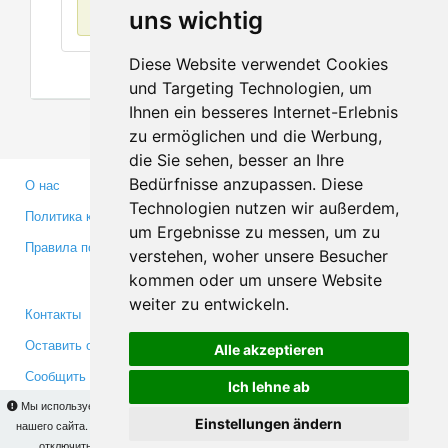
Нет данных
uns wichtig
Diese Website verwendet Cookies
und Targeting Technologien, um
Ihnen ein besseres Internet-Erlebnis
zu ermöglichen und die Werbung,
die Sie sehen, besser an Ihre
Bedürfnisse anzupassen. Diese
О нас
Партнерам
Technologien nutzen wir außerdem,
Политика конфиденциальности
Инвесторам
um Ergebnisse zu messen, um zu
Правила пользования
Пресса
verstehen, woher unsere Besucher
Медиа
kommen oder um unsere Website
weiter zu entwickeln.
Контакты
Facebook
Оставить отзыв
Twitter
Alle akzeptieren
Сообщить об ошибке
YouTube
Ich lehne ab
Google+
Мы используем cookies для того, чтобы Вы могли использовать весь функционал
Einstellungen ändern
нашего сайта. На
этой странице
Вы сможете узнать подробности и, при желании,
отключить использование cookies. Продолжая пользоваться сайтом, Вы