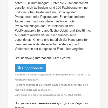
echter Publikumsmagnet. Unter die Zuschauerschaft
gesellen sich außerdem rund 300 Fachbesucherinnen
und -besucher, bestehend aus Schauspielern,
Produzenten oder Regisseuren. Einen besonderen
Aspekt des Festivals stellen außerdem die
Preisverleihungen dar. Der Heinrich ist der
Publikumspreis für europäische Debüt- und Zweitfilme.
Außerdem werden der deutsch-französische
Jugendpreis Kinema und natürlich der Hauptpreis für
herausragende darstellerische Leistungen und
Verdienste in der europäische Filmkultur vergeben.
Braunschweig International Film Festival
Подробности
Нажимая на кнопку "Подробности" или кнопку "Купить билеты" Вы
покидаете наш сайт.
На сайте партнеров действуют другие правила пользования и
политика конфиденциальности.
Билеты на это событие продаются через AD ticket GmbH.
Получите
неограниченный
доступ к сообществу
Макис.