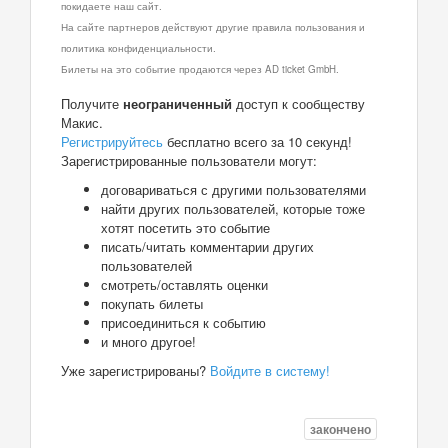
покидаете наш сайт.
На сайте партнеров действуют другие правила пользования и
политика конфиденциальности.
Билеты на это событие продаются через AD ticket GmbH.
Получите
неограниченный
доступ к сообществу
Макис.
Регистрируйтесь
бесплатно всего за 10 секунд!
Зарегистрированные пользователи могут:
договариваться с другими пользователями
найти других пользователей, которые тоже
хотят посетить это событие
писать/читать комментарии других
пользователей
смотреть/оставлять оценки
покупать билеты
присоединиться к событию
и много другое!
Уже зарегистрированы?
Войдите в систему!
закончено