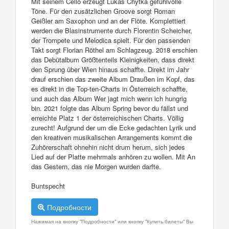
Mit seinem Cello erzeugt Lukas Chytka gefühlvolle
Töne. Für den zusätzlichen Groove sorgt Roman
Geißler am Saxophon und an der Flöte. Komplettiert
werden die Blasinstrumente durch Florentin Scheicher,
der Trompete und Melodica spielt. Für den passenden
Takt sorgt Florian Röthel am Schlagzeug. 2018 erschien
das Debütalbum Größtenteils Kleinigkeiten, dass direkt
den Sprung über Wien hinaus schaffte. Direkt im Jahr
drauf erschien das zweite Album Draußen im Kopf, das
es direkt in die Top-ten-Charts in Österreich schaffte,
und auch das Album Wer jagt mich wenn ich hungrig
bin. 2021 folgte das Album Spring bevor du fällst und
erreichte Platz 1 der österreichischen Charts. Völlig
zurecht! Aufgrund der um die Ecke gedachten Lyrik und
den kreativen musikalischen Arrangements kommt die
Zuhörerschaft ohnehin nicht drum herum, sich jedes
Lied auf der Platte mehrmals anhören zu wollen. Mit An
das Gestern, das nie Morgen wurden darfte.
Buntspecht
Подробности
Нажимая на кнопку "Подробности" или кнопку "Купить билеты" Вы