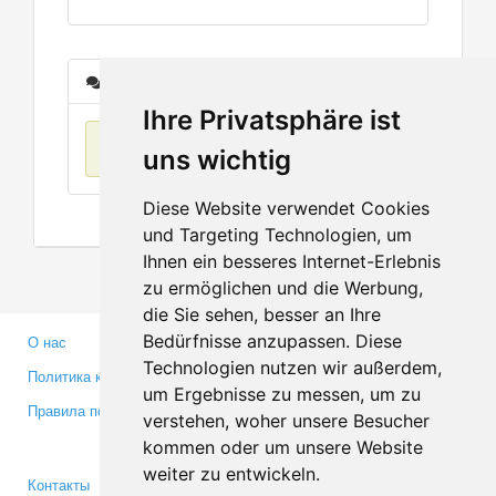
Сообщения
Ihre Privatsphäre ist
Нет данных
uns wichtig
Diese Website verwendet Cookies
und Targeting Technologien, um
Ihnen ein besseres Internet-Erlebnis
zu ermöglichen und die Werbung,
die Sie sehen, besser an Ihre
Bedürfnisse anzupassen. Diese
О нас
Партнерам
Technologien nutzen wir außerdem,
Политика конфиденциальности
Инвесторам
um Ergebnisse zu messen, um zu
Правила пользования
Пресса
verstehen, woher unsere Besucher
Медиа
kommen oder um unsere Website
weiter zu entwickeln.
Контакты
Facebook