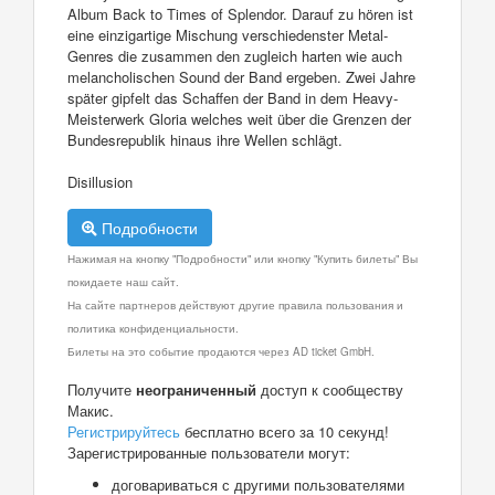
Album Back to Times of Splendor. Darauf zu hören ist
eine einzigartige Mischung verschiedenster Metal-
Genres die zusammen den zugleich harten wie auch
melancholischen Sound der Band ergeben. Zwei Jahre
später gipfelt das Schaffen der Band in dem Heavy-
Meisterwerk Gloria welches weit über die Grenzen der
Bundesrepublik hinaus ihre Wellen schlägt.
Disillusion
Подробности
Нажимая на кнопку "Подробности" или кнопку "Купить билеты" Вы
покидаете наш сайт.
На сайте партнеров действуют другие правила пользования и
политика конфиденциальности.
Билеты на это событие продаются через AD ticket GmbH.
Получите
неограниченный
доступ к сообществу
Макис.
Регистрируйтесь
бесплатно всего за 10 секунд!
Зарегистрированные пользователи могут:
договариваться с другими пользователями