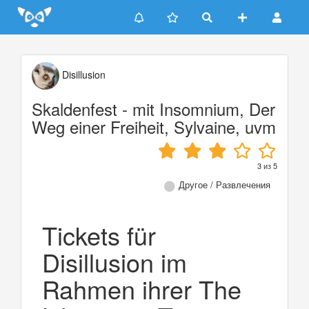
Update cookies preferences
Disillusion
Skaldenfest - mit Insomnium, Der
Weg einer Freiheit, Sylvaine, uvm
3
из
5
Другое / Развлечения
Tickets für
Disillusion im
Rahmen ihrer The