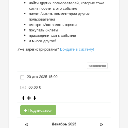
найти других пользователей, которые тоже
хотят посетить это событие
писать/читать комментарии других
пользователей
смотреть/оставлять оценки
покупать билеты
присоединиться к событию
и много другое!
Уже зарегистрированы?
Войдите в систему!
закончено
20 дек 2025 15:00
66,66 €
Подписаться
«
»
Декабрь 2025