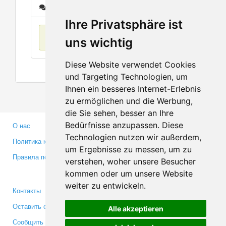
Сообщения
Ihre Privatsphäre ist
Нет данных
uns wichtig
Diese Website verwendet Cookies
und Targeting Technologien, um
Ihnen ein besseres Internet-Erlebnis
zu ermöglichen und die Werbung,
die Sie sehen, besser an Ihre
Bedürfnisse anzupassen. Diese
О нас
Партнерам
Technologien nutzen wir außerdem,
Политика конфиденциальности
Инвесторам
um Ergebnisse zu messen, um zu
Правила пользования
Пресса
verstehen, woher unsere Besucher
Медиа
kommen oder um unsere Website
weiter zu entwickeln.
Контакты
Facebook
Оставить отзыв
Twitter
Alle akzeptieren
Сообщить об ошибке
YouTube