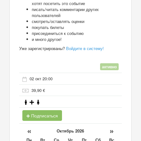
хотят посетить это событие
писать/читать комментарии других
пользователей
смотреть/оставлять оценки
покупать билеты
присоединиться к событию
и много другое!
Уже зарегистрированы?
Войдите в систему!
активно
02 окт 20:00
39,90 €
Подписаться
«
»
Октябрь 2026
Пн
Вт
Ср
Чт
Пт
Сб
Вс