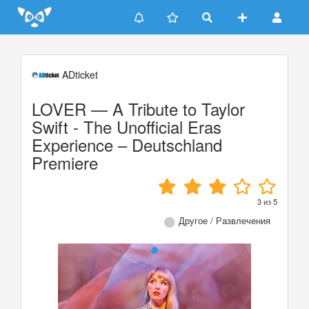
Update cookies preferences
ADticket
LOVER — A Tribute to Taylor
Swift - The Unofficial Eras
Experience – Deutschland
Premiere
3
из
5
Другое / Развлечения