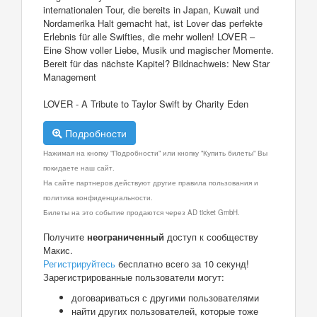
internationalen Tour, die bereits in Japan, Kuwait und
Nordamerika Halt gemacht hat, ist Lover das perfekte
Erlebnis für alle Swifties, die mehr wollen! LOVER –
Eine Show voller Liebe, Musik und magischer Momente.
Bereit für das nächste Kapitel? Bildnachweis: New Star
Management
LOVER - A Tribute to Taylor Swift by Charity Eden
Подробности
Нажимая на кнопку "Подробности" или кнопку "Купить билеты" Вы
покидаете наш сайт.
На сайте партнеров действуют другие правила пользования и
политика конфиденциальности.
Билеты на это событие продаются через AD ticket GmbH.
Получите
неограниченный
доступ к сообществу
Макис.
Регистрируйтесь
бесплатно всего за 10 секунд!
Зарегистрированные пользователи могут:
договариваться с другими пользователями
найти других пользователей, которые тоже