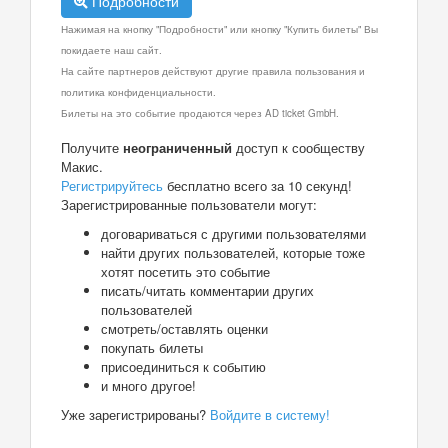
Подробности
Нажимая на кнопку "Подробности" или кнопку "Купить билеты" Вы
покидаете наш сайт.
На сайте партнеров действуют другие правила пользования и
политика конфиденциальности.
Билеты на это событие продаются через AD ticket GmbH.
Получите
неограниченный
доступ к сообществу
Макис.
Регистрируйтесь
бесплатно всего за 10 секунд!
Зарегистрированные пользователи могут:
договариваться с другими пользователями
найти других пользователей, которые тоже
хотят посетить это событие
писать/читать комментарии других
пользователей
смотреть/оставлять оценки
покупать билеты
присоединиться к событию
и много другое!
Уже зарегистрированы?
Войдите в систему!