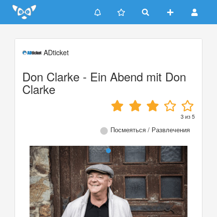
Update cookies preferences
ADticket
Don Clarke - Ein Abend mit Don
Clarke
3
из
5
Посмеяться / Развлечения