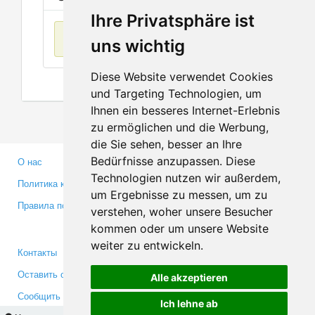
Ihre Privatsphäre ist
Нет данных
uns wichtig
Diese Website verwendet Cookies
und Targeting Technologien, um
Ihnen ein besseres Internet-Erlebnis
zu ermöglichen und die Werbung,
die Sie sehen, besser an Ihre
Bedürfnisse anzupassen. Diese
О нас
Партнерам
Technologien nutzen wir außerdem,
Политика конфиденциальности
Инвесторам
um Ergebnisse zu messen, um zu
Правила пользования
Пресса
verstehen, woher unsere Besucher
Медиа
kommen oder um unsere Website
weiter zu entwickeln.
Контакты
Facebook
Оставить отзыв
Twitter
Alle akzeptieren
Сообщить об ошибке
YouTube
Ich lehne ab