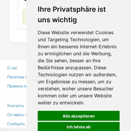
Ihre Privatsphäre ist
Нет данных
uns wichtig
Diese Website verwendet Cookies
und Targeting Technologien, um
Ihnen ein besseres Internet-Erlebnis
zu ermöglichen und die Werbung,
die Sie sehen, besser an Ihre
Bedürfnisse anzupassen. Diese
О нас
Партнерам
Technologien nutzen wir außerdem,
Политика конфиденциальности
Инвесторам
um Ergebnisse zu messen, um zu
Правила пользования
Пресса
verstehen, woher unsere Besucher
Медиа
kommen oder um unsere Website
weiter zu entwickeln.
Контакты
Facebook
Оставить отзыв
Twitter
Alle akzeptieren
Сообщить об ошибке
YouTube
Ich lehne ab