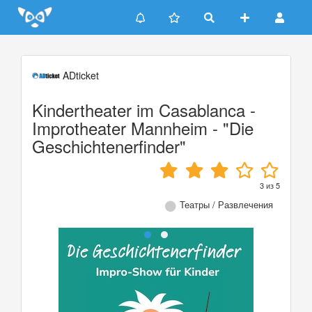
Update cookies preferences
ADticket
Kindertheater im Casablanca -
Improtheater Mannheim - "Die
Geschichtenerfinder"
3
из
5
Театры / Развлечения