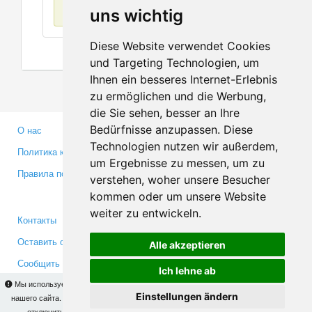
Нет данных
uns wichtig
Diese Website verwendet Cookies
und Targeting Technologien, um
Ihnen ein besseres Internet-Erlebnis
zu ermöglichen und die Werbung,
die Sie sehen, besser an Ihre
Bedürfnisse anzupassen. Diese
О нас
Партнерам
Technologien nutzen wir außerdem,
Политика конфиденциальности
Инвесторам
um Ergebnisse zu messen, um zu
Правила пользования
Пресса
verstehen, woher unsere Besucher
Медиа
kommen oder um unsere Website
weiter zu entwickeln.
Контакты
Facebook
Оставить отзыв
Twitter
Alle akzeptieren
Сообщить об ошибке
YouTube
Ich lehne ab
Google+
Мы используем cookies для того, чтобы Вы могли использовать весь функционал
Einstellungen ändern
нашего сайта. На
этой странице
Вы сможете узнать подробности и, при желании,
отключить использование cookies. Продолжая пользоваться сайтом, Вы