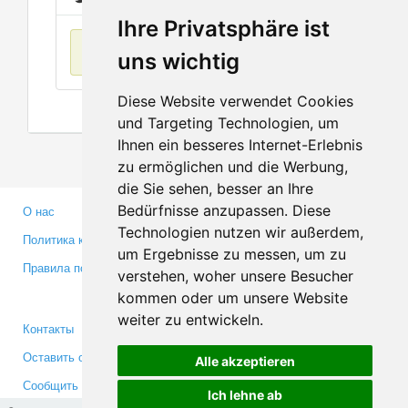
Ihre Privatsphäre ist
Нет данных
uns wichtig
Diese Website verwendet Cookies
und Targeting Technologien, um
Ihnen ein besseres Internet-Erlebnis
zu ermöglichen und die Werbung,
die Sie sehen, besser an Ihre
Bedürfnisse anzupassen. Diese
О нас
Партнерам
Technologien nutzen wir außerdem,
Политика конфиденциальности
Инвесторам
um Ergebnisse zu messen, um zu
Правила пользования
Пресса
verstehen, woher unsere Besucher
Медиа
kommen oder um unsere Website
weiter zu entwickeln.
Контакты
Facebook
Оставить отзыв
Twitter
Alle akzeptieren
Сообщить об ошибке
YouTube
Ich lehne ab