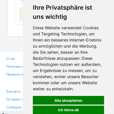
Ihre Privatsphäre ist
Нет данных
uns wichtig
Diese Website verwendet Cookies
und Targeting Technologien, um
Ihnen ein besseres Internet-Erlebnis
zu ermöglichen und die Werbung,
die Sie sehen, besser an Ihre
Bedürfnisse anzupassen. Diese
О нас
Партнерам
Technologien nutzen wir außerdem,
Политика конфиденциальности
Инвесторам
um Ergebnisse zu messen, um zu
Правила пользования
Пресса
verstehen, woher unsere Besucher
Медиа
kommen oder um unsere Website
weiter zu entwickeln.
Контакты
Facebook
Оставить отзыв
Twitter
Alle akzeptieren
Сообщить об ошибке
YouTube
Ich lehne ab